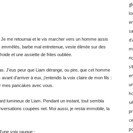
g
lo
en
sa
. Je me retournai et le vis marcher vers un homme assis
d’
ux emmêlés, barbe mal entretenue, veste élimée sur des
m
oide et une assiette de frites oubliée.
r
s’
s. J’eus peur que Liam dérange, ou pire, que cet homme
en
ant d’arriver à eux, j’entendis la voix claire de mon fils :
un
er mes pancakes avec vous.
h
gard lumineux de Liam. Pendant un instant, tout sembla
sé
onversations coupées net. Moi aussi, je restai immobile, la
pr
ce
p
’une voix rauque :