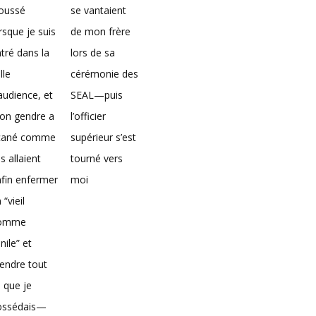
loussé
se vantaient
rsque je suis
de mon frère
tré dans la
lors de sa
lle
cérémonie des
audience, et
SEAL—puis
on gendre a
l’officier
icané comme
supérieur s’est
ils allaient
tourné vers
fin enfermer
moi
 “vieil
omme
nile” et
endre tout
 que je
ossédais—