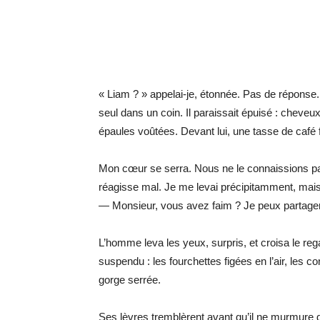
« Liam ? » appelai-je, étonnée. Pas de réponse
seul dans un coin. Il paraissait épuisé : cheve
épaules voûtées. Devant lui, une tasse de café fr
Mon cœur se serra. Nous ne le connaissions pa
réagisse mal. Je me levai précipitamment, mais av
— Monsieur, vous avez faim ? Je peux partag
L’homme leva les yeux, surpris, et croisa le re
suspendu : les fourchettes figées en l’air, les c
gorge serrée.
Ses lèvres tremblèrent avant qu’il ne murmure d