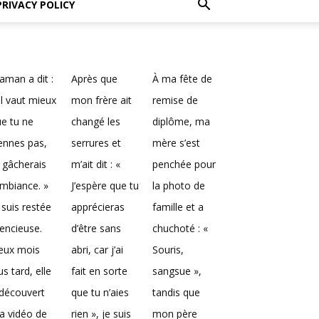
PRIVACY POLICY
man a dit :
Après que
À ma fête de
Il vaut mieux
mon frère ait
remise de
e tu ne
changé les
diplôme, ma
ennes pas,
serrures et
mère s’est
 gâcherais
m’ait dit : «
penchée pour
ambiance. »
J’espère que tu
la photo de
 suis restée
apprécieras
famille et a
lencieuse.
d’être sans
chuchoté : «
eux mois
abri, car j’ai
Souris,
us tard, elle
fait en sorte
sangsue »,
découvert
que tu n’aies
tandis que
a vidéo de
rien », je suis
mon père