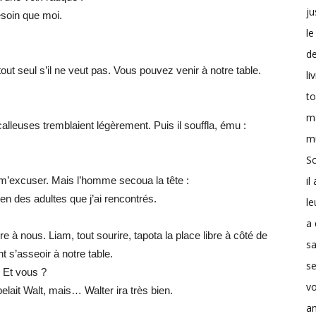
ju
esoin que moi.
le
d
t seul s’il ne veut pas. Vous pouvez venir à notre table.
li
t
m
leuses tremblaient légèrement. Puis il souffla, ému :
m
Sc
il
 m’excuser. Mais l’homme secoua la tête :
ien des adultes que j’ai rencontrés.
le
a 
dre à nous. Liam, tout sourire, tapota la place libre à côté de
s
nt s’asseoir à notre table.
se
. Et vous ?
v
elait Walt, mais… Walter ira très bien.
a