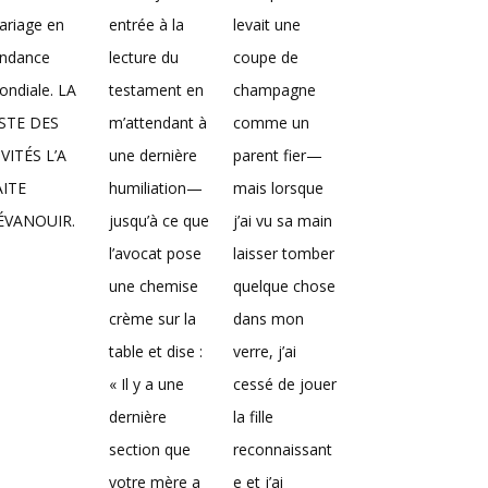
ariage en
entrée à la
levait une
endance
lecture du
coupe de
ndiale. LA
testament en
champagne
ISTE DES
m’attendant à
comme un
VITÉS L’A
une dernière
parent fier—
AITE
humiliation—
mais lorsque
’ÉVANOUIR.
jusqu’à ce que
j’ai vu sa main
l’avocat pose
laisser tomber
une chemise
quelque chose
crème sur la
dans mon
table et dise :
verre, j’ai
« Il y a une
cessé de jouer
dernière
la fille
section que
reconnaissant
votre mère a
e et j’ai