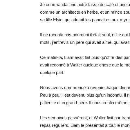
Je commandai une autre tasse de café et une a
comme un architecte en herbe, et un mince sourir
sa fille Elsie, qui adorait les pancakes aux myrtil
Il ne raconta pas pourquoi il était seul, ni ce qu
mots, j’entrevis un père qui avait aimé, qui avai
Ce matin-là, Liam avait fait plus qu’offrir des panc
avait redonné à Walter quelque chose que le mo
quelque part.
Nous avons commencé à revenir chaque dimanche.
Peu à peu, il est devenu plus qu’un inconnu. Il r
patience d’un grand-père. Il nous confia même, un 
Les semaines passèrent, et Walter finit par fran
repas réguliers. Liam le présentait à tout le m