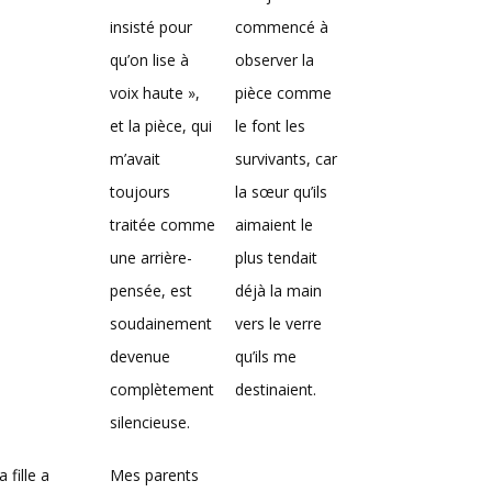
insisté pour
commencé à
qu’on lise à
observer la
voix haute »,
pièce comme
et la pièce, qui
le font les
m’avait
survivants, car
toujours
la sœur qu’ils
traitée comme
aimaient le
une arrière-
plus tendait
pensée, est
déjà la main
soudainement
vers le verre
devenue
qu’ils me
complètement
destinaient.
silencieuse.
 fille a
Mes parents