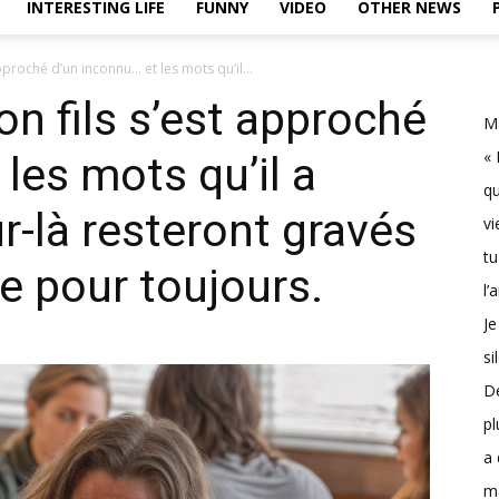
INTERESTING LIFE
FUNNY
VIDEO
OTHER NEWS
pproché d’un inconnu… et les mots qu’il...
on fils s’est approché
Ma
« 
les mots qu’il a
qu
r-là resteront gravés
vi
tu
 pour toujours.
l’
Je
si
D
pl
a 
m