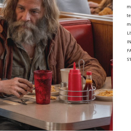
m
t
mo
L
IN
F
S