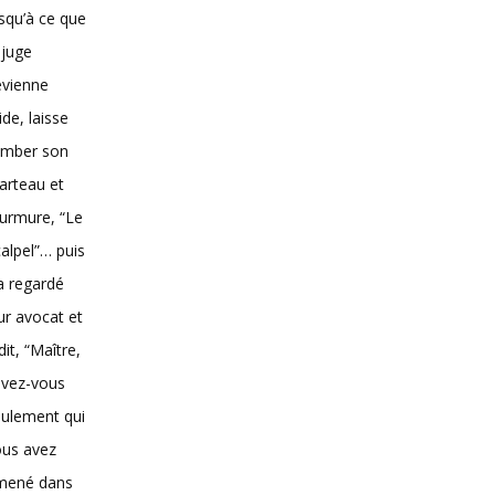
squ’à ce que
 juge
evienne
vide, laisse
omber son
arteau et
urmure, “Le
alpel”… puis
 a regardé
ur avocat et
dit, “Maître,
avez-vous
ulement qui
ous avez
mené dans