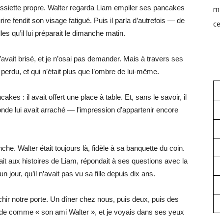
ssiette propre. Walter regarda Liam empiler ses pancakes
mo
e fendit son visage fatigué. Puis il parla d’autrefois — de
ce
les qu’il lui préparait le dimanche matin.
i l’avait brisé, et je n’osai pas demander. Mais à travers ses
t perdu, et qui n’était plus que l’ombre de lui-même.
akes : il avait offert une place à table. Et, sans le savoir, il
nde lui avait arraché — l’impression d’appartenir encore
 Walter était toujours là, fidèle à sa banquette du coin.
iait aux histoires de Liam, répondait à ses questions avec la
jour, qu’il n’avait pas vu sa fille depuis dix ans.
chir notre porte. Un dîner chez nous, puis deux, puis des
onde comme « son ami Walter », et je voyais dans ses yeux