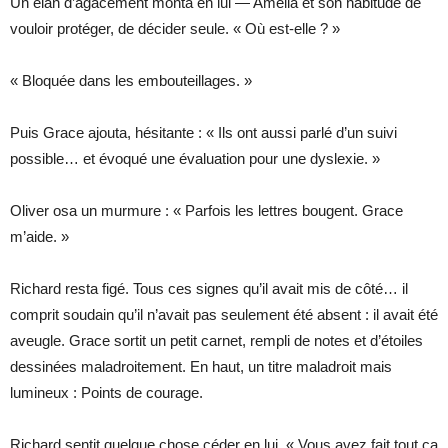
Un élan d’agacement monta en lui — Amelia et son habitude de
vouloir protéger, de décider seule. « Où est-elle ? »
« Bloquée dans les embouteillages. »
Puis Grace ajouta, hésitante : « Ils ont aussi parlé d’un suivi
possible… et évoqué une évaluation pour une dyslexie. »
Oliver osa un murmure : « Parfois les lettres bougent. Grace
m’aide. »
Richard resta figé. Tous ces signes qu’il avait mis de côté… il
comprit soudain qu’il n’avait pas seulement été absent : il avait été
aveugle. Grace sortit un petit carnet, rempli de notes et d’étoiles
dessinées maladroitement. En haut, un titre maladroit mais
lumineux : Points de courage.
Richard sentit quelque chose céder en lui. « Vous avez fait tout ça