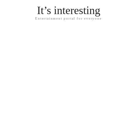
It’s interesting
Entertainment portal for everyone