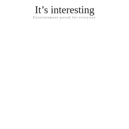
It’s interesting
Entertainment portal for everyone