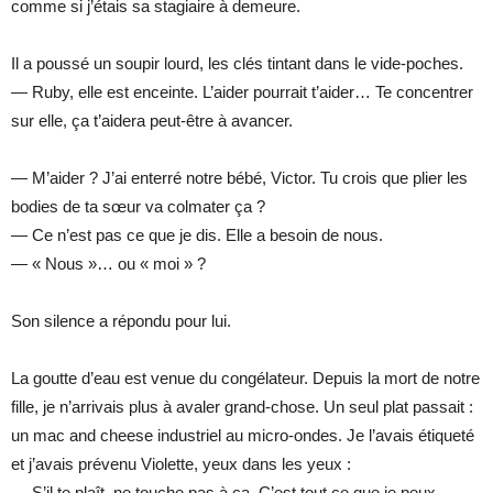
comme si j’étais sa stagiaire à demeure.
Il a poussé un soupir lourd, les clés tintant dans le vide-poches.
— Ruby, elle est enceinte. L’aider pourrait t’aider… Te concentrer
sur elle, ça t’aidera peut-être à avancer.
— M’aider ? J’ai enterré notre bébé, Victor. Tu crois que plier les
bodies de ta sœur va colmater ça ?
— Ce n’est pas ce que je dis. Elle a besoin de nous.
— « Nous »… ou « moi » ?
Son silence a répondu pour lui.
La goutte d’eau est venue du congélateur. Depuis la mort de notre
fille, je n’arrivais plus à avaler grand-chose. Un seul plat passait :
un mac and cheese industriel au micro-ondes. Je l’avais étiqueté
et j’avais prévenu Violette, yeux dans les yeux :
— S’il te plaît, ne touche pas à ça. C’est tout ce que je peux