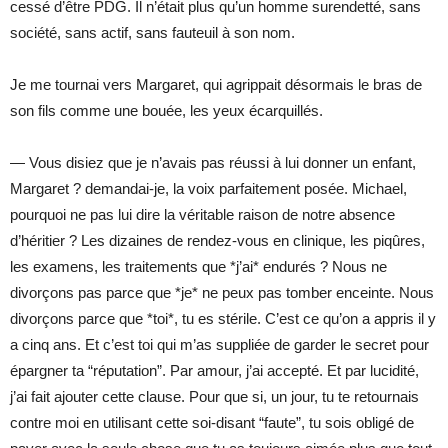
cessé d’être PDG. Il n’était plus qu’un homme surendetté, sans
société, sans actif, sans fauteuil à son nom.
Je me tournai vers Margaret, qui agrippait désormais le bras de
son fils comme une bouée, les yeux écarquillés.
— Vous disiez que je n’avais pas réussi à lui donner un enfant,
Margaret ? demandai-je, la voix parfaitement posée. Michael,
pourquoi ne pas lui dire la véritable raison de notre absence
d’héritier ? Les dizaines de rendez-vous en clinique, les piqûres,
les examens, les traitements que *j’ai* endurés ? Nous ne
divorçons pas parce que *je* ne peux pas tomber enceinte. Nous
divorçons parce que *toi*, tu es stérile. C’est ce qu’on a appris il y
a cinq ans. Et c’est toi qui m’as suppliée de garder le secret pour
épargner ta “réputation”. Par amour, j’ai accepté. Et par lucidité,
j’ai fait ajouter cette clause. Pour que si, un jour, tu te retournais
contre moi en utilisant cette soi-disant “faute”, tu sois obligé de