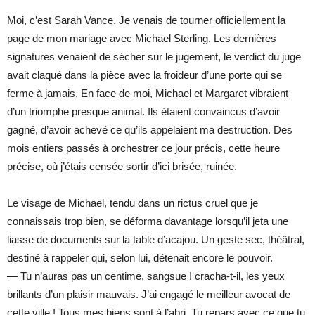
Moi, c’est Sarah Vance. Je venais de tourner officiellement la
page de mon mariage avec Michael Sterling. Les dernières
signatures venaient de sécher sur le jugement, le verdict du juge
avait claqué dans la pièce avec la froideur d’une porte qui se
ferme à jamais. En face de moi, Michael et Margaret vibraient
d’un triomphe presque animal. Ils étaient convaincus d’avoir
gagné, d’avoir achevé ce qu’ils appelaient ma destruction. Des
mois entiers passés à orchestrer ce jour précis, cette heure
précise, où j’étais censée sortir d’ici brisée, ruinée.
Le visage de Michael, tendu dans un rictus cruel que je
connaissais trop bien, se déforma davantage lorsqu’il jeta une
liasse de documents sur la table d’acajou. Un geste sec, théâtral,
destiné à rappeler qui, selon lui, détenait encore le pouvoir.
— Tu n’auras pas un centime, sangsue ! cracha-t-il, les yeux
brillants d’un plaisir mauvais. J’ai engagé le meilleur avocat de
cette ville ! Tous mes biens sont à l’abri. Tu repars avec ce que tu