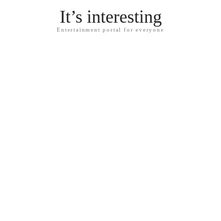
It’s interesting
Entertainment portal for everyone