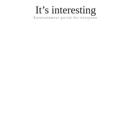
It’s interesting
Entertainment portal for everyone