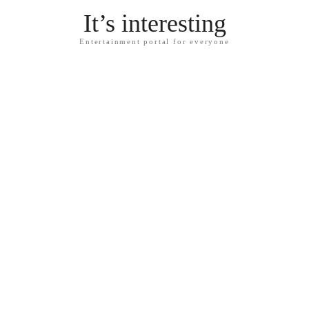
It’s interesting
Entertainment portal for everyone