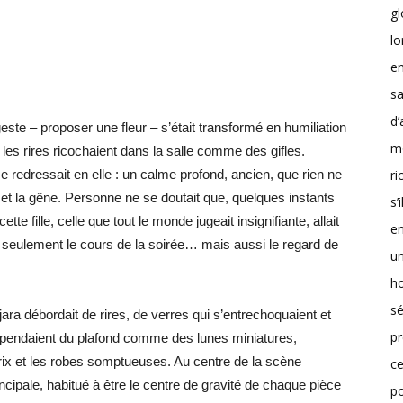
g
lo
en
sa
d’
te – proposer une fleur – s’était transformé en humiliation
m
 les rires ricochaient dans la salle comme des gifles.
r
e redressait en elle : un calme profond, ancien, que rien ne
r et la gêne. Personne ne se doutait que, quelques instants
s’
ette fille, celle que tout le monde jugeait insignifiante, allait
en
seulement le cours de la soirée… mais aussi le regard de
un
h
sé
jara débordait de rires, de verres qui s’entrechoquaient et
pr
 pendaient du plafond comme des lunes miniatures,
prix et les robes somptueuses. Au centre de la scène
ce
ncipale, habitué à être le centre de gravité de chaque pièce
p