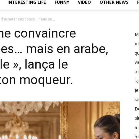
INTERESTING LIFE
FUNNY
VIDEO
OTHER NEWS
 d’acheter ces roses… mais en...
 me convaincre
Ma
« 
ses… mais en arabe,
qu
le », lança le
vi
tu
 ton moqueur.
l’
Je
si
D
pl
a 
m