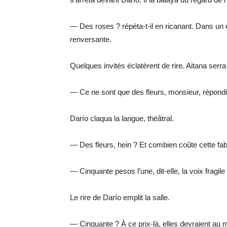
— Des roses ? répéta-t-il en ricanant. Dans un e
renversante.
Quelques invités éclatèrent de rire. Aitana serra 
— Ce ne sont que des fleurs, monsieur, répondit-
Darío claqua la langue, théâtral.
— Des fleurs, hein ? Et combien coûte cette fa
— Cinquante pesos l’une, dit-elle, la voix fragil
Le rire de Darío emplit la salle.
— Cinquante ? À ce prix-là, elles devraient au mo