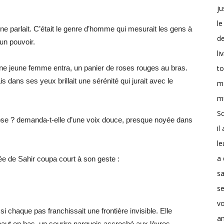
ju
le
 ne parlait. C’était le genre d’homme qui mesurait les gens à
d
cun pouvoir.
li
t
Une jeune femme entra, un panier de roses rouges au bras.
 dans ses yeux brillait une sérénité qui jurait avec le
m
m
Sc
se ? demanda-t-elle d’une voix douce, presque noyée dans
il
le
a 
ée de Sahir coupa court à son geste :
s
se
v
 chaque pas franchissait une frontière invisible. Elle
a
 haut en bas, un sourire narquois accroché aux lèvres.