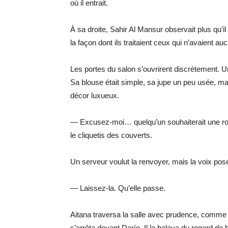
où il entrait.
À sa droite, Sahir Al Mansur observait plus qu’il
la façon dont ils traitaient ceux qui n’avaient au
Les portes du salon s’ouvrirent discrètement. 
Sa blouse était simple, sa jupe un peu usée, mais
décor luxueux.
— Excusez-moi… quelqu’un souhaiterait une ro
le cliquetis des couverts.
Un serveur voulut la renvoyer, mais la voix pos
— Laissez-la. Qu’elle passe.
Aitana traversa la salle avec prudence, comme si
s’arrêta devant Darío. Il la balaya du regard de