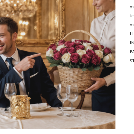
m
t
mo
L
IN
F
S