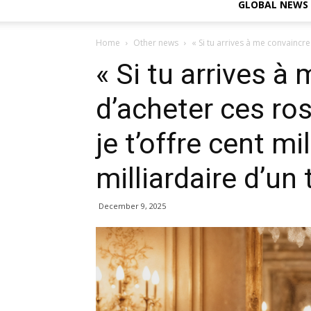
GLOBAL NEWS
Home
Other news
« Si tu arrives à me convaincre
« Si tu arrives à
d’acheter ces ro
je t’offre cent mil
milliardaire d’un
December 9, 2025