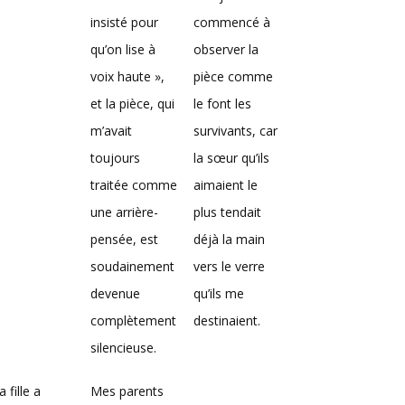
insisté pour
commencé à
qu’on lise à
observer la
voix haute »,
pièce comme
et la pièce, qui
le font les
m’avait
survivants, car
toujours
la sœur qu’ils
traitée comme
aimaient le
une arrière-
plus tendait
pensée, est
déjà la main
soudainement
vers le verre
devenue
qu’ils me
complètement
destinaient.
silencieuse.
 fille a
Mes parents