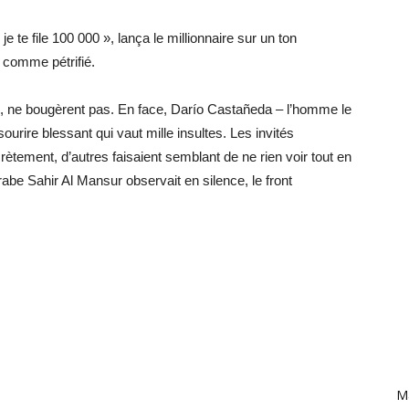
e te file 100 000 », lança le millionnaire sur un ton
, comme pétrifié.
ux, ne bougèrent pas. En face, Darío Castañeda – l’homme le
sourire blessant qui vaut mille insultes. Les invités
crètement, d’autres faisaient semblant de ne rien voir tout en
arabe Sahir Al Mansur observait en silence, le front
Ma