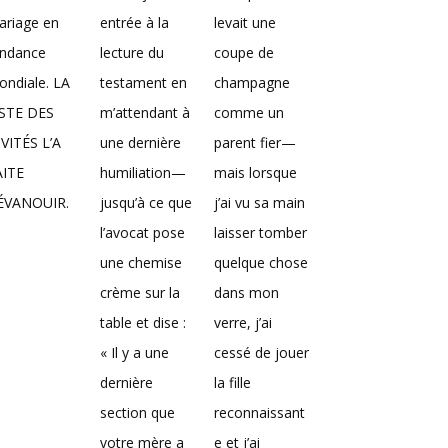
ariage en
entrée à la
levait une
endance
lecture du
coupe de
ndiale. LA
testament en
champagne
ISTE DES
m’attendant à
comme un
VITÉS L’A
une dernière
parent fier—
AITE
humiliation—
mais lorsque
’ÉVANOUIR.
jusqu’à ce que
j’ai vu sa main
l’avocat pose
laisser tomber
une chemise
quelque chose
crème sur la
dans mon
table et dise :
verre, j’ai
« Il y a une
cessé de jouer
dernière
la fille
section que
reconnaissant
votre mère a
e et j’ai