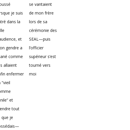
loussé
se vantaient
rsque je suis
de mon frère
tré dans la
lors de sa
lle
cérémonie des
audience, et
SEAL—puis
on gendre a
l’officier
icané comme
supérieur s’est
ils allaient
tourné vers
fin enfermer
moi
 “vieil
omme
nile” et
endre tout
 que je
ossédais—