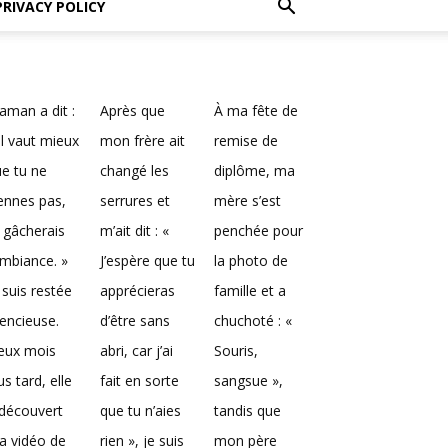
PRIVACY POLICY
man a dit :
Après que
À ma fête de
Il vaut mieux
mon frère ait
remise de
e tu ne
changé les
diplôme, ma
ennes pas,
serrures et
mère s’est
 gâcherais
m’ait dit : «
penchée pour
ambiance. »
J’espère que tu
la photo de
 suis restée
apprécieras
famille et a
lencieuse.
d’être sans
chuchoté : «
eux mois
abri, car j’ai
Souris,
us tard, elle
fait en sorte
sangsue »,
découvert
que tu n’aies
tandis que
a vidéo de
rien », je suis
mon père