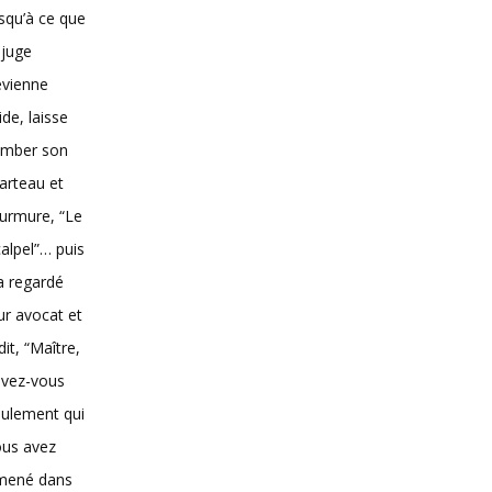
squ’à ce que
 juge
evienne
vide, laisse
omber son
arteau et
urmure, “Le
alpel”… puis
 a regardé
ur avocat et
dit, “Maître,
avez-vous
ulement qui
ous avez
mené dans