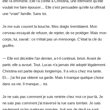
elle l’a emmené. Elle l’a confié à Christina, une infirmière qu’elle
voulait me faire épouser… Elle s’est persuadée qu’elle lui offrirait
une “vraie” famille. Sans toi.
Je me suis couvert la bouche. Mes doigts tremblaient. Mon
cerveau essayait de refuser, de rejeter, de se protéger. Mais mon
corps, lui, savait : ce n’était pas un mensonge. C’était la clé du
gouffre.
— Elle est décédée l’an dernier, a-t-il continué, brisé. Avant de
partir, elle a avoué. Tout. Lucas n’a jamais été adopté légalement.
Christina est partie depuis longtemps. Il a vécu chez ma tante.
Et… j’ai fini par obtenir sa garde. Mais il manque quelque chose
dans sa vie. Il manque… toi.
Je ne sais pas comment je suis rentrée chez moi ce jour-là. Je
ne sais pas comment j’ai traversé la rue sans tomber. Je sais
seulement qu’en quelques minutes, huit ans de deuil se sont