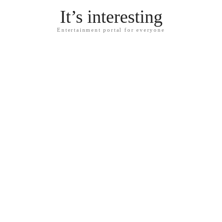
It’s interesting
Entertainment portal for everyone