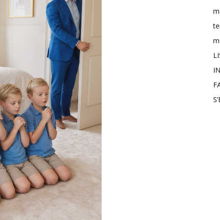
m
t
mo
L
IN
F
S