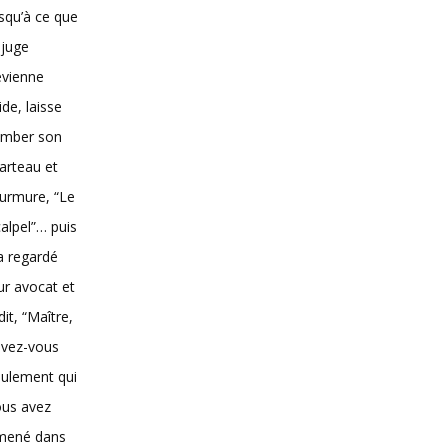
squ’à ce que
 juge
evienne
vide, laisse
omber son
arteau et
urmure, “Le
alpel”… puis
 a regardé
ur avocat et
dit, “Maître,
avez-vous
ulement qui
ous avez
mené dans