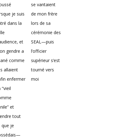
loussé
se vantaient
rsque je suis
de mon frère
tré dans la
lors de sa
lle
cérémonie des
audience, et
SEAL—puis
on gendre a
l’officier
icané comme
supérieur s’est
ils allaient
tourné vers
fin enfermer
moi
 “vieil
omme
nile” et
endre tout
 que je
ossédais—