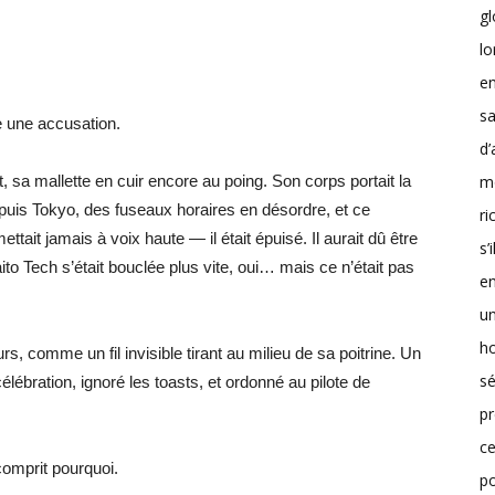
g
lo
en
sa
e une accusation.
d’
m
t, sa mallette en cuir encore au poing. Son corps portait la
depuis Tokyo, des fuseaux horaires en désordre, et ce
r
ettait jamais à voix haute — il était épuisé. Il aurait dû être
s’
ito Tech s’était bouclée plus vite, oui… mais ce n’était pas
en
un
h
rs, comme un fil invisible tirant au milieu de sa poitrine. Un
sé
 célébration, ignoré les toasts, et ordonné au pilote de
pr
ce
 comprit pourquoi.
p