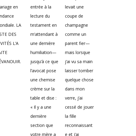
ariage en
entrée à la
levait une
endance
lecture du
coupe de
ndiale. LA
testament en
champagne
ISTE DES
m’attendant à
comme un
VITÉS L’A
une dernière
parent fier—
AITE
humiliation—
mais lorsque
’ÉVANOUIR.
jusqu’à ce que
j’ai vu sa main
l’avocat pose
laisser tomber
une chemise
quelque chose
crème sur la
dans mon
table et dise :
verre, j’ai
« Il y a une
cessé de jouer
dernière
la fille
section que
reconnaissant
votre mère a
e et j’ai