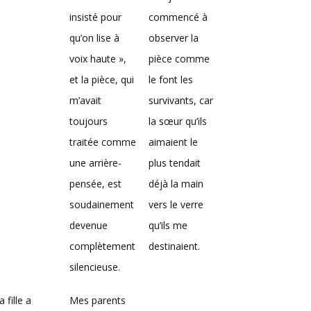
insisté pour
commencé à
qu’on lise à
observer la
voix haute »,
pièce comme
et la pièce, qui
le font les
m’avait
survivants, car
toujours
la sœur qu’ils
traitée comme
aimaient le
une arrière-
plus tendait
pensée, est
déjà la main
soudainement
vers le verre
devenue
qu’ils me
complètement
destinaient.
silencieuse.
 fille a
Mes parents