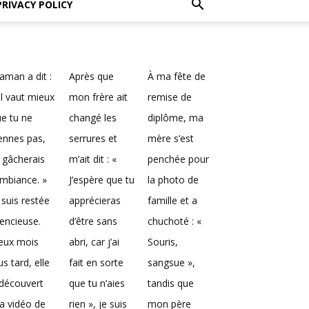
PRIVACY POLICY
man a dit :
Après que
À ma fête de
Il vaut mieux
mon frère ait
remise de
e tu ne
changé les
diplôme, ma
ennes pas,
serrures et
mère s’est
 gâcherais
m’ait dit : «
penchée pour
ambiance. »
J’espère que tu
la photo de
 suis restée
apprécieras
famille et a
lencieuse.
d’être sans
chuchoté : «
eux mois
abri, car j’ai
Souris,
us tard, elle
fait en sorte
sangsue »,
découvert
que tu n’aies
tandis que
a vidéo de
rien », je suis
mon père