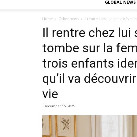
GLOBAL NEWS
Home
Other news
Il rentre chez lui sans préveni
Il rentre chez lui
tombe sur la fe
trois enfants iden
qu’il va découvri
vie
December 15, 2025