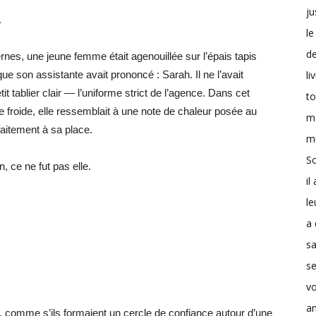
ju
.
le
d
nes, une jeune femme était agenouillée sur l’épais tapis
li
e son assistante avait prononcé : Sarah. Il ne l’avait
t tablier clair — l’uniforme strict de l’agence. Dans cet
t
 froide, elle ressemblait à une note de chaleur posée au
m
faitement à sa place.
m
Sc
, ce ne fut pas elle.
il
le
a 
s
se
v
a
lle, comme s’ils formaient un cercle de confiance autour d’une