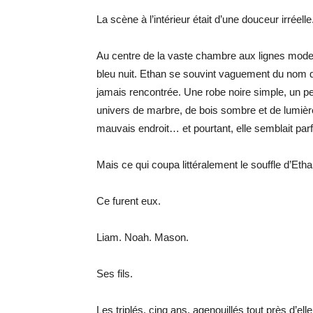
La scène à l’intérieur était d’une douceur irréelle
Au centre de la vaste chambre aux lignes moder
bleu nuit. Ethan se souvint vaguement du nom qu
jamais rencontrée. Une robe noire simple, un peti
univers de marbre, de bois sombre et de lumière
mauvais endroit… et pourtant, elle semblait par
Mais ce qui coupa littéralement le souffle d’Ethan
Ce furent eux.
Liam. Noah. Mason.
Ses fils.
Les triplés, cinq ans, agenouillés tout près d’e