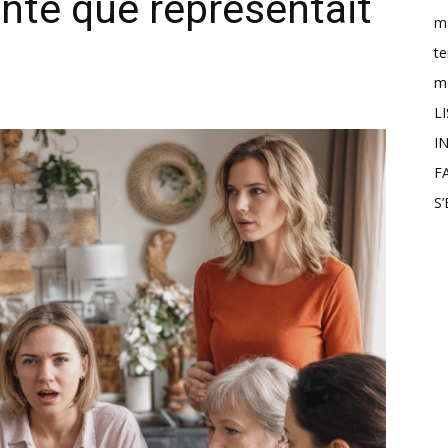
ante que représentait
m
t
mo
L
IN
F
S