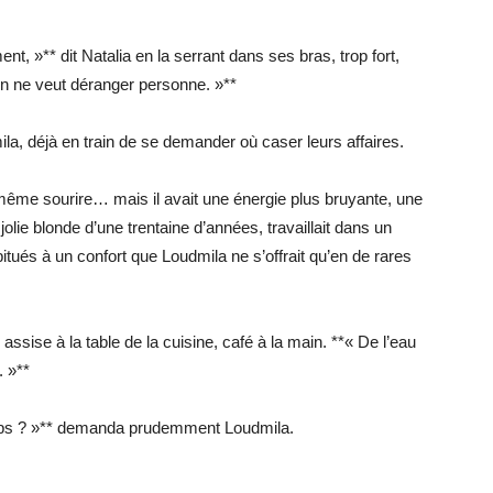
t, »** dit Natalia en la serrant dans ses bras, trop fort,
On ne veut déranger personne. »**
a, déjà en train de se demander où caser leurs affaires.
 même sourire… mais il avait une énergie plus bruyante, une
jolie blonde d’une trentaine d’années, travaillait dans un
abitués à un confort que Loudmila ne s’offrait qu’en de rares
 assise à la table de la cuisine, café à la main. **« De l’eau
. »**
ps ? »** demanda prudemment Loudmila.