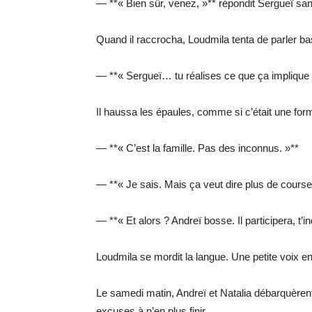
— **« Bien sûr, venez, »** répondit Sergueï san
Quand il raccrocha, Loudmila tenta de parler ba
— **« Sergueï… tu réalises ce que ça implique ?
Il haussa les épaules, comme si c’était une form
— **« C’est la famille. Pas des inconnus. »**
— **« Je sais. Mais ça veut dire plus de course
— **« Et alors ? Andreï bosse. Il participera, t’in
Loudmila se mordit la langue. Une petite voix en 
Le samedi matin, Andreï et Natalia débarquèren
excuses à n’en plus finir.