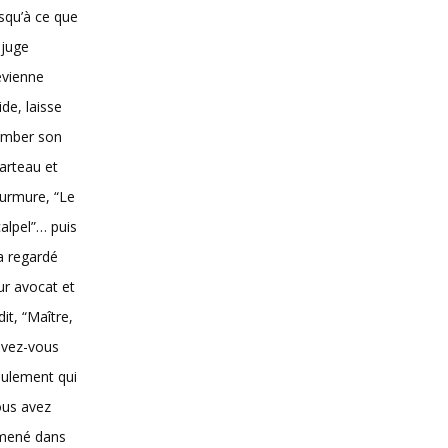
squ’à ce que
 juge
evienne
vide, laisse
omber son
arteau et
urmure, “Le
alpel”… puis
 a regardé
ur avocat et
dit, “Maître,
avez-vous
ulement qui
ous avez
mené dans