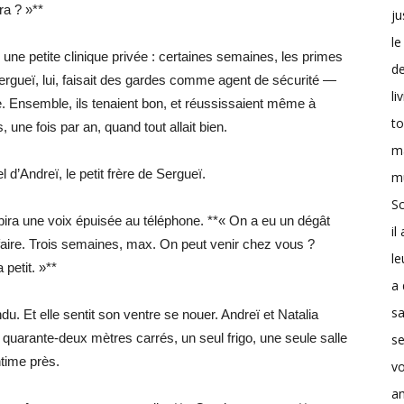
ra ? »**
ju
le
une petite clinique privée : certaines semaines, les primes
d
 Sergueï, lui, faisait des gardes comme agent de sécurité —
li
e. Ensemble, ils tenaient bon, et réussissaient même à
t
une fois par an, quand tout allait bien.
m
 d’Andreï, le petit frère de Sergueï.
m
Sc
pira une voix épuisée au téléphone. **« On a eu un dégât
il
refaire. Trois semaines, max. On peut venir chez vous ?
le
 petit. »**
a 
s
ndu. Et elle sentit son ventre se nouer. Andreï et Natalia
quarante-deux mètres carrés, un seul frigo, une seule salle
se
ntime près.
v
a