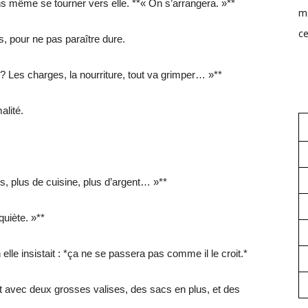
s même se tourner vers elle. **« On s’arrangera. »**
mo
ce
s, pour ne pas paraître dure.
 Les charges, la nourriture, tout va grimper… »**
alité.
s, plus de cuisine, plus d’argent… »**
quiète. »**
elle insistait : *ça ne se passera pas comme il le croit.*
t avec deux grosses valises, des sacs en plus, et des