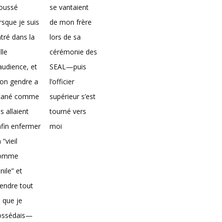
loussé
se vantaient
rsque je suis
de mon frère
tré dans la
lors de sa
lle
cérémonie des
audience, et
SEAL—puis
on gendre a
l’officier
icané comme
supérieur s’est
ils allaient
tourné vers
fin enfermer
moi
 “vieil
omme
nile” et
endre tout
 que je
ossédais—