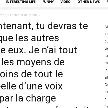
INTERESTING LIFE
FUNNY
VIDEO
OTHER NEWS
vras te contenter de ce que...
ntenant, tu devras te
Ma
« 
que les autres
qu
e eux. Je n’ai tout
vi
tu
 les moyens de
l’
Je
oins de tout le
si
elle d’une voix
D
pl
par la charge
a 
m