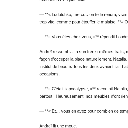
— **« Ludotchka, merci… on te le rendra, vraimen
trop vite, comme pour étouffer le malaise. **« 
— **« Vous êtes chez vous, »** répondit Loudmil
Andreï ressemblait à son frère : mêmes traits,
façon d’occuper la place naturellement. Natalia, 
institut de beauté. Tous les deux avaient l’air h
occasions.
— **« C’était l’apocalypse, »** racontait Natalia,
partout ! Heureusement, nos meubles n’ont rien
— **« Et… vous en avez pour combien de tem
Andreï fit une moue.