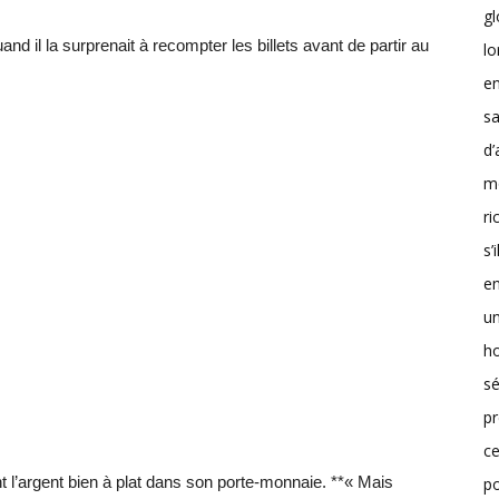
g
quand il la surprenait à recompter les billets avant de partir au
lo
en
sa
d’
m
r
s’
en
un
h
sé
pr
ce
ant l’argent bien à plat dans son porte-monnaie. **« Mais
p