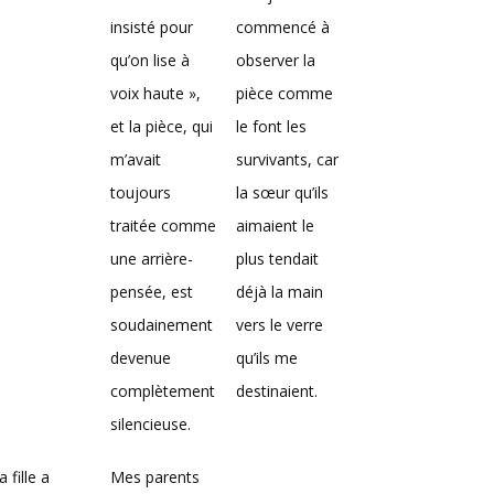
insisté pour
commencé à
qu’on lise à
observer la
voix haute »,
pièce comme
et la pièce, qui
le font les
m’avait
survivants, car
toujours
la sœur qu’ils
traitée comme
aimaient le
une arrière-
plus tendait
pensée, est
déjà la main
soudainement
vers le verre
devenue
qu’ils me
complètement
destinaient.
silencieuse.
 fille a
Mes parents