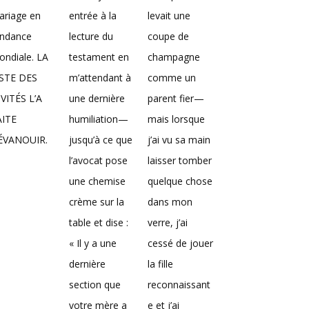
ariage en
entrée à la
levait une
endance
lecture du
coupe de
ndiale. LA
testament en
champagne
ISTE DES
m’attendant à
comme un
VITÉS L’A
une dernière
parent fier—
AITE
humiliation—
mais lorsque
’ÉVANOUIR.
jusqu’à ce que
j’ai vu sa main
l’avocat pose
laisser tomber
une chemise
quelque chose
crème sur la
dans mon
table et dise :
verre, j’ai
« Il y a une
cessé de jouer
dernière
la fille
section que
reconnaissant
votre mère a
e et j’ai