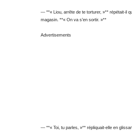
— **« Liou, arrête de te torturer, »** répétait-il 
magasin. **« On va s’en sortir. »**
Advertisements
— **« Toi, tu parles, »** répliquait-elle en gliss