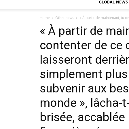
GLOBAL NEWS
Home
Other news
« À partir de maintenant, tu de
« À partir de mai
contenter de ce 
laisseront derrièr
simplement plus
subvenir aux bes
monde », lâcha-t-
brisée, accablée 