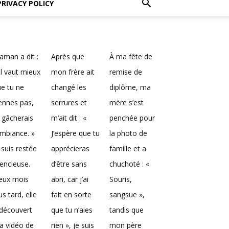
PRIVACY POLICY
man a dit :
Après que
À ma fête de
Il vaut mieux
mon frère ait
remise de
e tu ne
changé les
diplôme, ma
ennes pas,
serrures et
mère s’est
 gâcherais
m’ait dit : «
penchée pour
ambiance. »
J’espère que tu
la photo de
 suis restée
apprécieras
famille et a
lencieuse.
d’être sans
chuchoté : «
eux mois
abri, car j’ai
Souris,
us tard, elle
fait en sorte
sangsue »,
découvert
que tu n’aies
tandis que
a vidéo de
rien », je suis
mon père