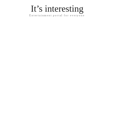
It’s interesting
Entertainment portal for everyone