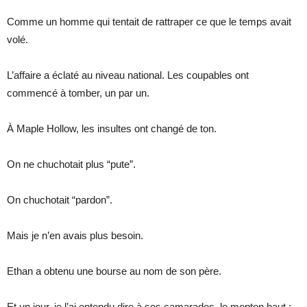
Comme un homme qui tentait de rattraper ce que le temps avait
volé.
L’affaire a éclaté au niveau national. Les coupables ont
commencé à tomber, un par un.
À Maple Hollow, les insultes ont changé de ton.
On ne chuchotait plus “pute”.
On chuchotait “pardon”.
Mais je n’en avais plus besoin.
Ethan a obtenu une bourse au nom de son père.
Et un jour, je l’ai entendu dire à ses camarades, le menton haut :