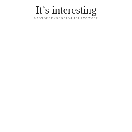
It’s interesting
Entertainment portal for everyone