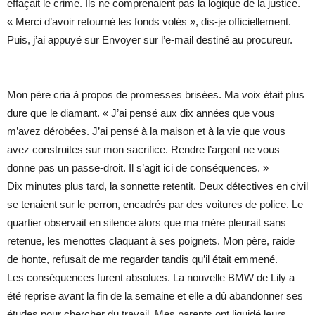
effaçait le crime. Ils ne comprenaient pas la logique de la justice.
« Merci d’avoir retourné les fonds volés », dis-je officiellement.
Puis, j’ai appuyé sur Envoyer sur l’e-mail destiné au procureur.
Mon père cria à propos de promesses brisées. Ma voix était plus
dure que le diamant. « J’ai pensé aux dix années que vous
m’avez dérobées. J’ai pensé à la maison et à la vie que vous
avez construites sur mon sacrifice. Rendre l’argent ne vous
donne pas un passe-droit. Il s’agit ici de conséquences. »
Dix minutes plus tard, la sonnette retentit. Deux détectives en civil
se tenaient sur le perron, encadrés par des voitures de police. Le
quartier observait en silence alors que ma mère pleurait sans
retenue, les menottes claquant à ses poignets. Mon père, raide
de honte, refusait de me regarder tandis qu’il était emmené.
Les conséquences furent absolues. La nouvelle BMW de Lily a
été reprise avant la fin de la semaine et elle a dû abandonner ses
études pour chercher du travail. Mes parents ont liquidé leurs