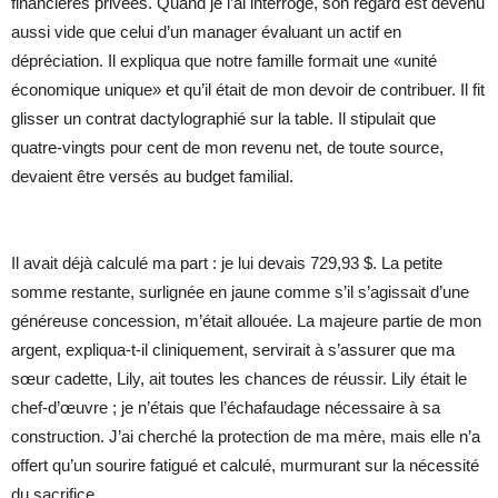
financières privées. Quand je l’ai interrogé, son regard est devenu
aussi vide que celui d’un manager évaluant un actif en
dépréciation. Il expliqua que notre famille formait une «unité
économique unique» et qu’il était de mon devoir de contribuer. Il fit
glisser un contrat dactylographié sur la table. Il stipulait que
quatre-vingts pour cent de mon revenu net, de toute source,
devaient être versés au budget familial.
Il avait déjà calculé ma part : je lui devais 729,93 $. La petite
somme restante, surlignée en jaune comme s’il s’agissait d’une
généreuse concession, m’était allouée. La majeure partie de mon
argent, expliqua-t-il cliniquement, servirait à s’assurer que ma
sœur cadette, Lily, ait toutes les chances de réussir. Lily était le
chef-d’œuvre ; je n’étais que l’échafaudage nécessaire à sa
construction. J’ai cherché la protection de ma mère, mais elle n’a
offert qu’un sourire fatigué et calculé, murmurant sur la nécessité
du sacrifice.