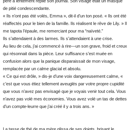
père a lentement replié son journal. Son visage était un masque
de pitié condescendante.
« Ils n’ont pas été volés, Emma », dit-il d’un ton posé. « Ils ont été
réaffectés pour le bien de la famille. Ils réalisent le rêve de Lily. » Il
me tapota l’épaule, me remerciant pour ma “naïveté.”
Ils s’attendaient à des larmes. Ils s’attendaient à une crise.
Au lieu de cela, j’ai commencé à rire—un son grave, froid et creux
qui résonnait dans la pièce. Leur suffisance s’est muée en
confusion alors que la panique disparaissait de mon visage,
remplacée par un calme glacial et absolu.
« Ce qui est drôle, » dis-je d’une voix dangereusement calme, «
c’est que vous étiez tellement aveuglés par votre propre cupidité
que vous n’avez pas envisagé que je voyais venir tout cela. Vous
n’avez pas volé mes économies. Vous avez volé un tas de dettes
d’un compte-leurre que j’ai créé il y a trois ans. »
La tasse de thé de ma mère glissa de ses doigts, brisant le