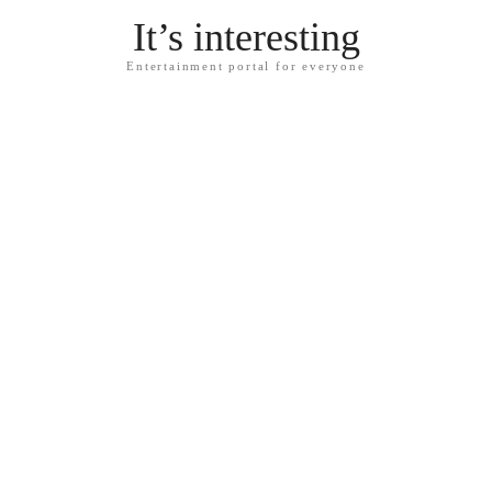
It’s interesting
Entertainment portal for everyone