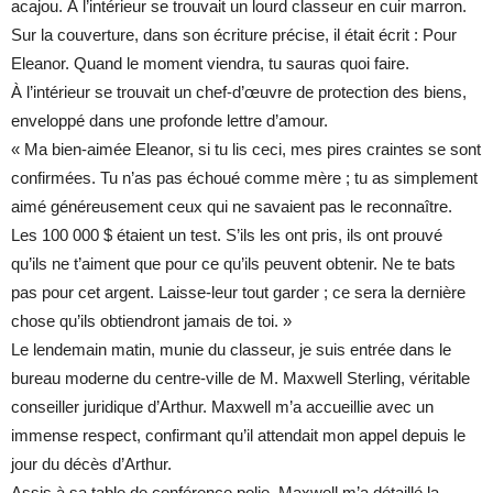
acajou. À l’intérieur se trouvait un lourd classeur en cuir marron.
Sur la couverture, dans son écriture précise, il était écrit : Pour
Eleanor. Quand le moment viendra, tu sauras quoi faire.
À l’intérieur se trouvait un chef-d’œuvre de protection des biens,
enveloppé dans une profonde lettre d’amour.
« Ma bien-aimée Eleanor, si tu lis ceci, mes pires craintes se sont
confirmées. Tu n’as pas échoué comme mère ; tu as simplement
aimé généreusement ceux qui ne savaient pas le reconnaître.
Les 100 000 $ étaient un test. S’ils les ont pris, ils ont prouvé
qu’ils ne t’aiment que pour ce qu’ils peuvent obtenir. Ne te bats
pas pour cet argent. Laisse-leur tout garder ; ce sera la dernière
chose qu’ils obtiendront jamais de toi. »
Le lendemain matin, munie du classeur, je suis entrée dans le
bureau moderne du centre-ville de M. Maxwell Sterling, véritable
conseiller juridique d’Arthur. Maxwell m’a accueillie avec un
immense respect, confirmant qu’il attendait mon appel depuis le
jour du décès d’Arthur.
Assis à sa table de conférence polie, Maxwell m’a détaillé la