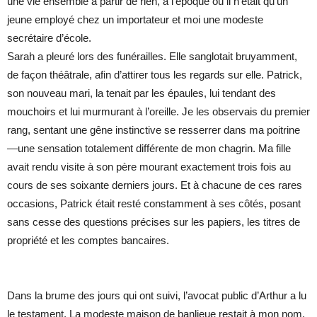
une vie ensemble à partir de rien, à l’époque où il n’était qu’un
jeune employé chez un importateur et moi une modeste
secrétaire d’école.
Sarah a pleuré lors des funérailles. Elle sanglotait bruyamment,
de façon théâtrale, afin d’attirer tous les regards sur elle. Patrick,
son nouveau mari, la tenait par les épaules, lui tendant des
mouchoirs et lui murmurant à l’oreille. Je les observais du premier
rang, sentant une gêne instinctive se resserrer dans ma poitrine
—une sensation totalement différente de mon chagrin. Ma fille
avait rendu visite à son père mourant exactement trois fois au
cours de ses soixante derniers jours. Et à chacune de ces rares
occasions, Patrick était resté constamment à ses côtés, posant
sans cesse des questions précises sur les papiers, les titres de
propriété et les comptes bancaires.
Dans la brume des jours qui ont suivi, l’avocat public d’Arthur a lu
le testament. La modeste maison de banlieue restait à mon nom,