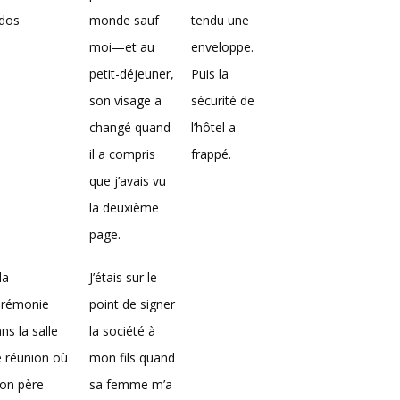
 dos
monde sauf
tendu une
moi—et au
enveloppe.
petit-déjeuner,
Puis la
son visage a
sécurité de
changé quand
l’hôtel a
il a compris
frappé.
que j’avais vu
la deuxième
page.
la
J’étais sur le
érémonie
point de signer
ns la salle
la société à
 réunion où
mon fils quand
on père
sa femme m’a