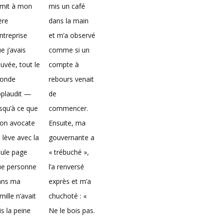
emit à mon
mis un café
ère
dans la main
entreprise
et m’a observé
e j’avais
comme si un
uvée, tout le
compte à
onde
rebours venait
pplaudit —
de
squ’à ce que
commencer.
on avocate
Ensuite, ma
 lève avec la
gouvernante a
ule page
« trébuché »,
ue personne
l’a renversé
ans ma
exprès et m’a
mille n’avait
chuchoté : «
is la peine
Ne le bois pas.