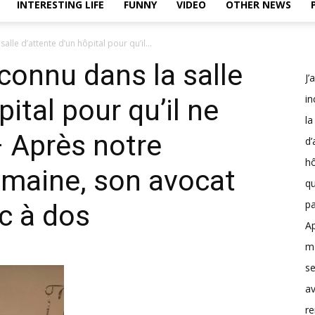
INTERESTING LIFE
FUNNY
VIDEO
OTHER NEWS
alle d’attente d’un hôpital pour qu’il...
connu dans la salle
J’
i
pital pour qu’il ne
la
 Après notre
d’
hô
emaine, son avocat
qu
pa
c à dos
Ap
ma
s
a
re