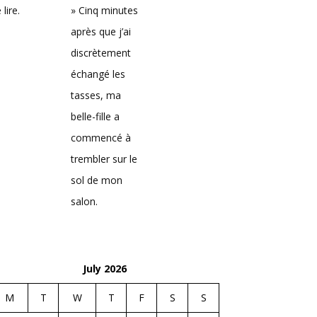
 lire.
» Cinq minutes
après que j’ai
discrètement
échangé les
tasses, ma
belle-fille a
commencé à
trembler sur le
sol de mon
salon.
July 2026
M
T
W
T
F
S
S