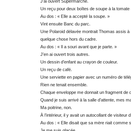
J’ai ouvert Supermarché.
Un reçu pour deux boîtes de soupe à la tomate 
Au dos : « Elle a accepté la soupe. »
Vint ensuite Banc du parc.
Une Polaroid délavée montrait Thomas assis à
quelque chose hors du cadre.
Au dos : « Il a souri avant que je parte. »
J’en ai ouvert trois autres.
Un dessin d’enfant au crayon de couleur.
Un reçu de café.
Une serviette en papier avec un numéro de télé
Rien ne tenait ensemble.
Chaque enveloppe me donnait un fragment de q
Quand je suis arrivé à la salle d’attente, mes m
Ma poitrine, non.
À l’intérieur, il y avait un autocollant de visiteur
Au dos : « Elle disait que sa mère riait comme si
Je me suis glacée.