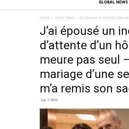
GLOBAL NEWS
Home
Other news
J’ai épousé un inconnu dans la s
J’ai épousé un in
d’attente d’un hô
meure pas seul –
mariage d’une s
m’a remis son sa
July 7, 2026