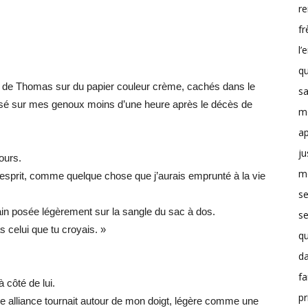
r
fr
l’
qu
 de Thomas sur du papier couleur crème, cachés dans le
sa
osé sur mes genoux moins d’une heure après le décès de
m
a
ju
ours.
m
sprit, comme quelque chose que j’aurais emprunté à la vie
se
 main posée légèrement sur la sangle du sac à dos.
se
s celui que tu croyais. »
q
d
fa
à côté de lui.
pr
mme alliance tournait autour de mon doigt, légère comme une