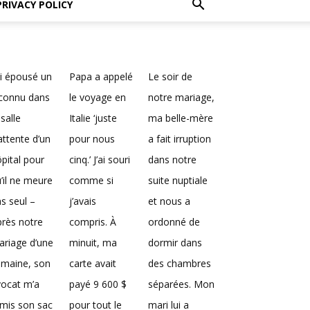
PRIVACY POLICY
ai épousé un
Papa a appelé
Le soir de
nconnu dans
le voyage en
notre mariage,
 salle
Italie ‘juste
ma belle-mère
attente d’un
pour nous
a fait irruption
pital pour
cinq.’ J’ai souri
dans notre
’il ne meure
comme si
suite nuptiale
s seul –
j’avais
et nous a
rès notre
compris. À
ordonné de
riage d’une
minuit, ma
dormir dans
emaine, son
carte avait
des chambres
vocat m’a
payé 9 600 $
séparées. Mon
mis son sac
pour tout le
mari lui a