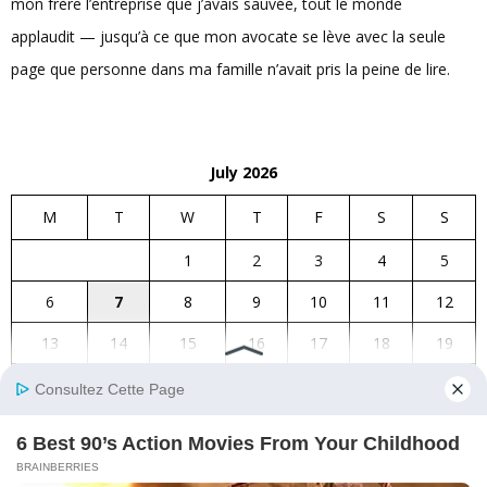
mon frère l’entreprise que j’avais sauvée, tout le monde
applaudit — jusqu’à ce que mon avocate se lève avec la seule
page que personne dans ma famille n’avait pris la peine de lire.
July 2026
M
T
W
T
F
S
S
1
2
3
4
5
6
7
8
9
10
11
12
13
14
15
16
17
18
19
20
21
22
23
24
25
26
27
28
29
30
31
« Jun