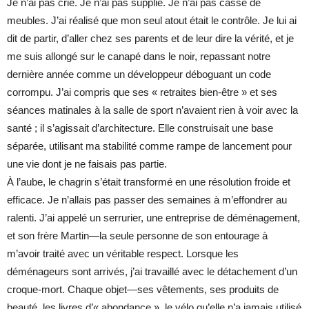
Je n’ai pas crié. Je n’ai pas supplié. Je n’ai pas cassé de
meubles. J’ai réalisé que mon seul atout était le contrôle. Je lui ai
dit de partir, d’aller chez ses parents et de leur dire la vérité, et je
me suis allongé sur le canapé dans le noir, repassant notre
dernière année comme un développeur déboguant un code
corrompu. J’ai compris que ses « retraites bien-être » et ses
séances matinales à la salle de sport n’avaient rien à voir avec la
santé ; il s’agissait d’architecture. Elle construisait une base
séparée, utilisant ma stabilité comme rampe de lancement pour
une vie dont je ne faisais pas partie.
À l’aube, le chagrin s’était transformé en une résolution froide et
efficace. Je n’allais pas passer des semaines à m’effondrer au
ralenti. J’ai appelé un serrurier, une entreprise de déménagement,
et son frère Martin—la seule personne de son entourage à
m’avoir traité avec un véritable respect. Lorsque les
déménageurs sont arrivés, j’ai travaillé avec le détachement d’un
croque-mort. Chaque objet—ses vêtements, ses produits de
beauté, les livres d’« abondance », le vélo qu’elle n’a jamais utilisé