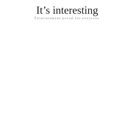
It’s interesting
Entertainment portal for everyone