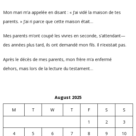
Mon mari m’a appelée en disant : « J’ai vidé la maison de tes
parents. » J’ai ri parce que cette maison était…
Mes parents m’ont coupé les vivres en seconde, s’attendant—
des années plus tard, ils ont demandé mon fils. Il n’existait pas.
Après le décès de mes parents, mon frère m’a enfermé
dehors, mais lors de la lecture du testament…
August 2025
M
T
W
T
F
S
S
1
2
3
4
5
6
7
8
9
10