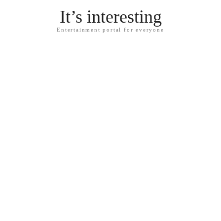
It’s interesting
Entertainment portal for everyone