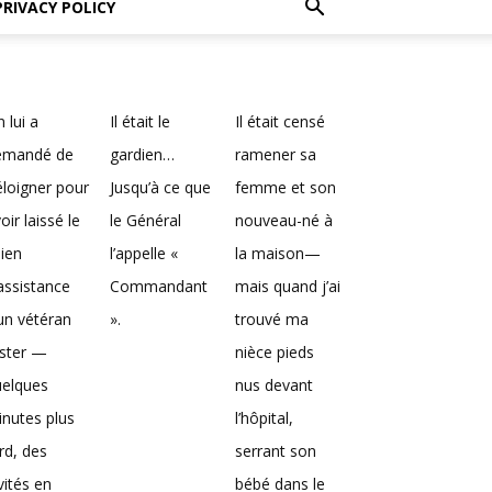
PRIVACY POLICY
 lui a
Il était le
Il était censé
emandé de
gardien…
ramener sa
éloigner pour
Jusqu’à ce que
femme et son
oir laissé le
le Général
nouveau-né à
ien
l’appelle «
la maison—
assistance
Commandant
mais quand j’ai
un vétéran
».
trouvé ma
ester —
nièce pieds
uelques
nus devant
nutes plus
l’hôpital,
rd, des
serrant son
vités en
bébé dans le