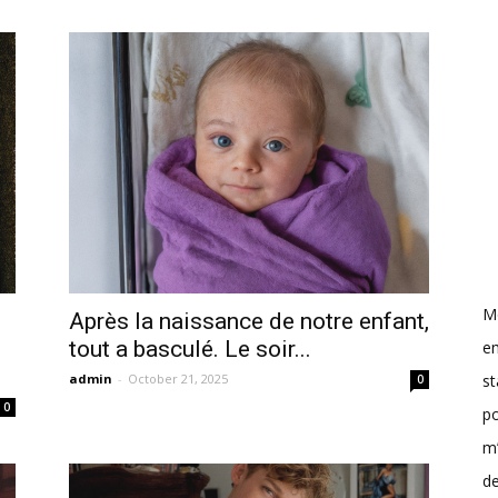
M
Après la naissance de notre enfant,
tout a basculé. Le soir...
e
st
admin
-
October 21, 2025
0
0
p
m’
de