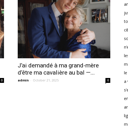
a
ju
to
ci
so
n’
le
m
J’ai demandé à ma grand-mère
d’être ma cavalière au bal —...
le
admin
-
October 21, 2025
0
0
a 
s’
en
ar
li
m