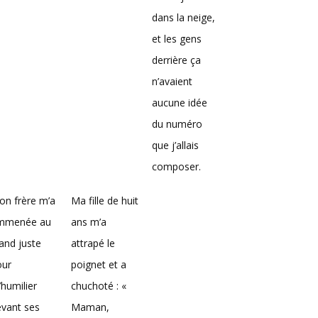
dans la neige,
et les gens
derrière ça
n’avaient
aucune idée
du numéro
que j’allais
composer.
on frère m’a
Ma fille de huit
mmenée au
ans m’a
and juste
attrapé le
our
poignet et a
humilier
chuchoté : «
vant ses
Maman,