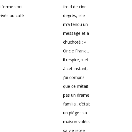
niforme sont
froid de cinq
rivés au café
degrés, elle
m’a tendu un
message et a
chuchoté : «
Oncle Frank…
il respire, » et
à cet instant,
j’ai compris
que ce n’était
pas un drame
familial, c’était
un piège : sa
maison volée,
sa vie jetée