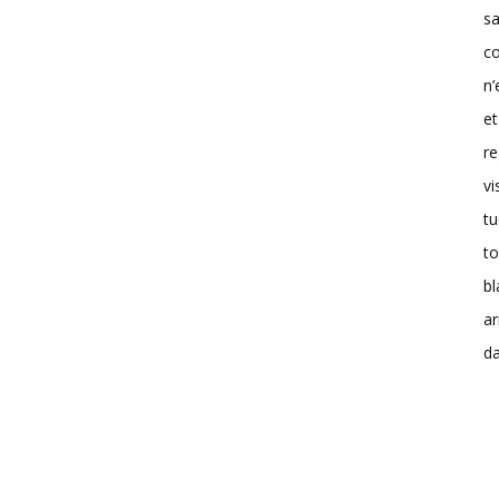
sa
co
n’
et
re
vi
tu
to
b
a
da