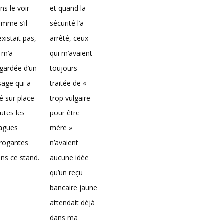
ns le voir
et quand la
mme s’il
sécurité l’a
existait pas,
arrêté, ceux
 m’a
qui m’avaient
gardée d’un
toujours
sage qui a
traitée de «
é sur place
trop vulgaire
utes les
pour être
lagues
mère »
rrogantes
n’avaient
ns ce stand.
aucune idée
qu’un reçu
bancaire jaune
attendait déjà
dans ma