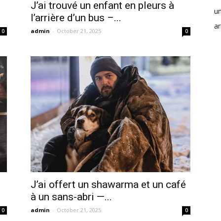
J’ai trouvé un enfant en pleurs à
u
l’arrière d’un bus –...
ar
admin
-
October 21, 2025
0
0
J’ai offert un shawarma et un café
à un sans-abri —...
admin
-
October 21, 2025
0
0