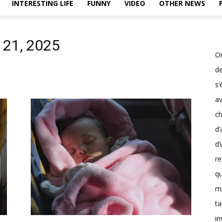
INTERESTING LIFE
FUNNY
VIDEO
OTHER NEWS
 21, 2025
On
d
s’
av
ch
d’
d’
r
q
mi
ta
in