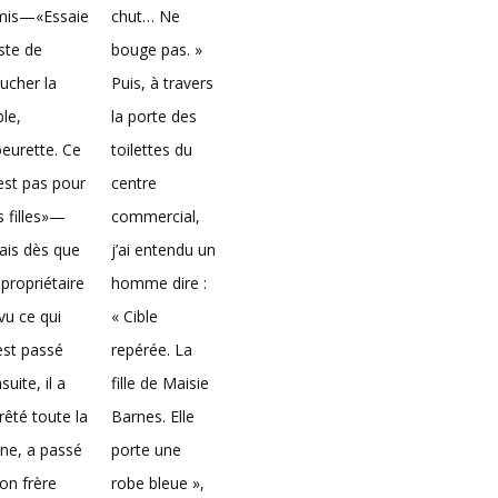
mis—«Essaie
chut… Ne
ste de
bouge pas. »
ucher la
Puis, à travers
ble,
la porte des
eurette. Ce
toilettes du
est pas pour
centre
s filles»—
commercial,
ais dès que
j’ai entendu un
 propriétaire
homme dire :
vu ce qui
« Cible
est passé
repérée. La
suite, il a
fille de Maisie
rêté toute la
Barnes. Elle
gne, a passé
porte une
on frère
robe bleue »,