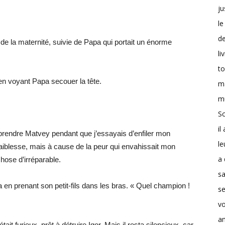
ju
le
d
e la maternité, suivie de Papa qui portait un énorme
li
t
n voyant Papa secouer la tête.
m
m
Sc
il
t prendre Matvey pendant que j’essayais d’enfiler mon
le
aiblesse, mais à cause de la peur qui envahissait mon
a 
chose d’irréparable.
s
pa en prenant son petit-fils dans les bras. « Quel champion !
se
v
a
ait furieux, prêt à détruire Igor. Mais il resta silencieux, car