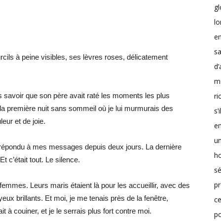
g
lo
en
sa
cils à peine visibles, ses lèvres roses, délicatement
d’
m
r
ns savoir que son père avait raté les moments les plus
, la première nuit sans sommeil où je lui murmurais des
s’
ur et de joie.
en
un
as répondu à mes messages depuis deux jours. La dernière
h
Et c’était tout. Le silence.
sé
pr
emmes. Leurs maris étaient là pour les accueillir, avec des
x brillants. Et moi, je me tenais près de la fenêtre,
ce
 à couiner, et je le serrais plus fort contre moi.
p