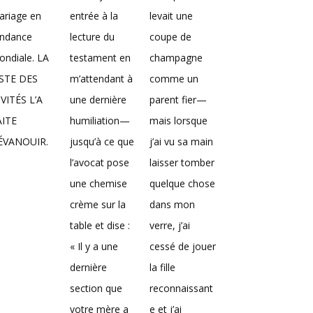
ariage en
entrée à la
levait une
endance
lecture du
coupe de
ndiale. LA
testament en
champagne
ISTE DES
m’attendant à
comme un
VITÉS L’A
une dernière
parent fier—
AITE
humiliation—
mais lorsque
’ÉVANOUIR.
jusqu’à ce que
j’ai vu sa main
l’avocat pose
laisser tomber
une chemise
quelque chose
crème sur la
dans mon
table et dise :
verre, j’ai
« Il y a une
cessé de jouer
dernière
la fille
section que
reconnaissant
votre mère a
e et j’ai