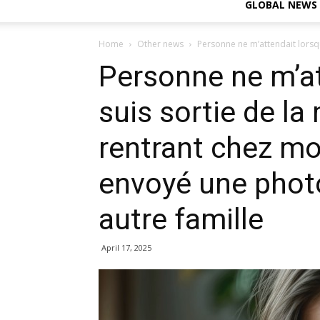
GLOBAL NEWS
Home
Other news
Personne ne m’attendait lorsque
Personne ne m’at
suis sortie de la
rentrant chez mo
envoyé une photo
autre famille
April 17, 2025