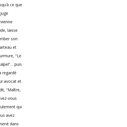
squ’à ce que
 juge
evienne
vide, laisse
omber son
arteau et
urmure, “Le
alpel”… puis
 a regardé
ur avocat et
dit, “Maître,
avez-vous
ulement qui
ous avez
mené dans