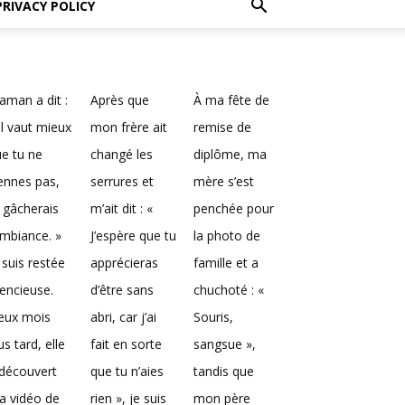
PRIVACY POLICY
man a dit :
Après que
À ma fête de
Il vaut mieux
mon frère ait
remise de
e tu ne
changé les
diplôme, ma
ennes pas,
serrures et
mère s’est
 gâcherais
m’ait dit : «
penchée pour
ambiance. »
J’espère que tu
la photo de
 suis restée
apprécieras
famille et a
lencieuse.
d’être sans
chuchoté : «
eux mois
abri, car j’ai
Souris,
us tard, elle
fait en sorte
sangsue »,
découvert
que tu n’aies
tandis que
a vidéo de
rien », je suis
mon père