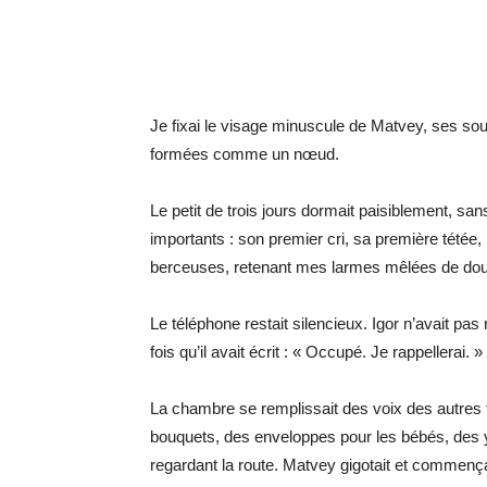
Je fixai le visage minuscule de Matvey, ses sour
formées comme un nœud.
Le petit de trois jours dormait paisiblement, sa
importants : son premier cri, sa première tétée
berceuses, retenant mes larmes mêlées de doule
Le téléphone restait silencieux. Igor n’avait p
fois qu’il avait écrit : « Occupé. Je rappellerai. » 
La chambre se remplissait des voix des autres f
bouquets, des enveloppes pour les bébés, des yeu
regardant la route. Matvey gigotait et commençait