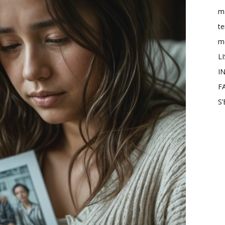
m
t
mo
L
IN
F
S