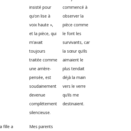
insisté pour
commencé à
qu’on lise à
observer la
voix haute »,
pièce comme
et la pièce, qui
le font les
m’avait
survivants, car
toujours
la sœur qu’ils
traitée comme
aimaient le
une arrière-
plus tendait
pensée, est
déjà la main
soudainement
vers le verre
devenue
qu’ils me
complètement
destinaient.
silencieuse.
 fille a
Mes parents