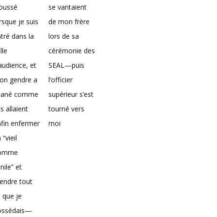
loussé
se vantaient
rsque je suis
de mon frère
tré dans la
lors de sa
lle
cérémonie des
audience, et
SEAL—puis
on gendre a
l’officier
icané comme
supérieur s’est
ils allaient
tourné vers
fin enfermer
moi
 “vieil
omme
nile” et
endre tout
 que je
ossédais—