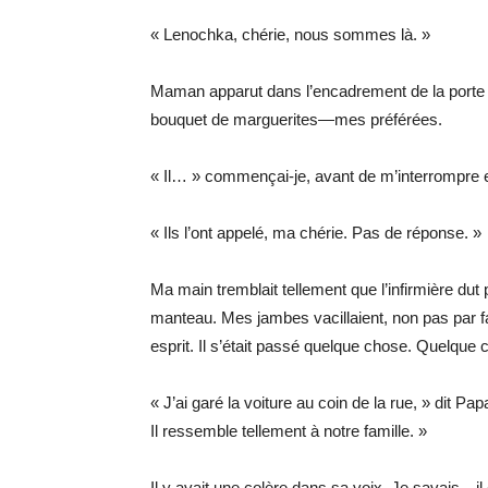
« Lenochka, chérie, nous sommes là. »
Maman apparut dans l’encadrement de la porte d
bouquet de marguerites—mes préférées.
« Il… » commençai-je, avant de m’interrompre e
« Ils l’ont appelé, ma chérie. Pas de réponse. »
Ma main tremblait tellement que l’infirmière du
manteau. Mes jambes vacillaient, non pas par f
esprit. Il s’était passé quelque chose. Quelque 
« J’ai garé la voiture au coin de la rue, » dit Pa
Il ressemble tellement à notre famille. »
Il y avait une colère dans sa voix. Je savais—il ét