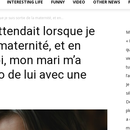
INTERESTING LIFE
FUNNY
VIDEO
OTHER NEWS
 je suis sortie de la maternité, et en...
tendait lorsque je
Ma
« 
 maternité, et en
qu
i, mon mari m’a
vi
tu
 de lui avec une
l’
Je
si
D
pl
a 
m