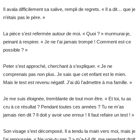
Il avala difficilement sa salive, rempli de regrets. « Il a dit… que je
n’étais pas le père. »
La pièce s’est refermée autour de moi. « Quoi ? » murmurai-je,
peinant à respirer. « Je ne t’ai jamais trompé ! Comment est-ce
possible ? »
Peter s’est approché, cherchant à s’expliquer. « Je ne
comprenais pas non plus. Je sais que cet enfant est le mien.
Mais le test est revenu négatif. J’ai dû l’admettre à ma famille. »
Je me suis éloignée, tremblante de tout mon être. « Et toi, tu as
cru à ce résultat ? Pendant toutes ces années ? Tu ne m’as
jamais rien dit ? Il doit y avoir une erreur ! Il faut refaire un test ! »
Son visage s’est décomposé. Il a tendu la main vers moi, mais je
l’ai repoussée. « Ne vois-tu pas ? » m’a-t-il dit, me regardant droit