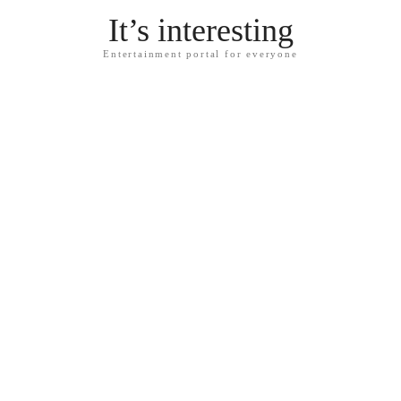
It’s interesting
Entertainment portal for everyone