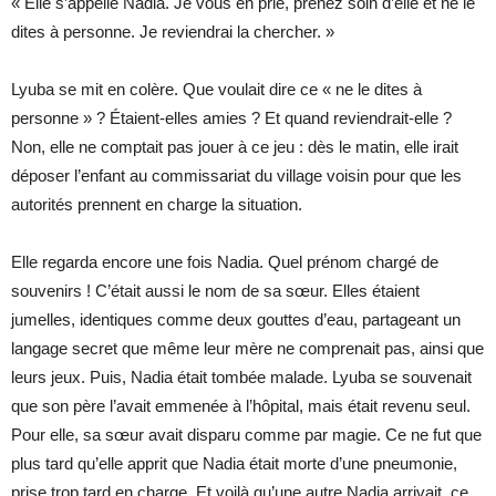
« Elle s’appelle Nadia. Je vous en prie, prenez soin d’elle et ne le
dites à personne. Je reviendrai la chercher. »
Lyuba se mit en colère. Que voulait dire ce « ne le dites à
personne » ? Étaient-elles amies ? Et quand reviendrait-elle ?
Non, elle ne comptait pas jouer à ce jeu : dès le matin, elle irait
déposer l’enfant au commissariat du village voisin pour que les
autorités prennent en charge la situation.
Elle regarda encore une fois Nadia. Quel prénom chargé de
souvenirs ! C’était aussi le nom de sa sœur. Elles étaient
jumelles, identiques comme deux gouttes d’eau, partageant un
langage secret que même leur mère ne comprenait pas, ainsi que
leurs jeux. Puis, Nadia était tombée malade. Lyuba se souvenait
que son père l’avait emmenée à l’hôpital, mais était revenu seul.
Pour elle, sa sœur avait disparu comme par magie. Ce ne fut que
plus tard qu’elle apprit que Nadia était morte d’une pneumonie,
prise trop tard en charge. Et voilà qu’une autre Nadia arrivait, ce