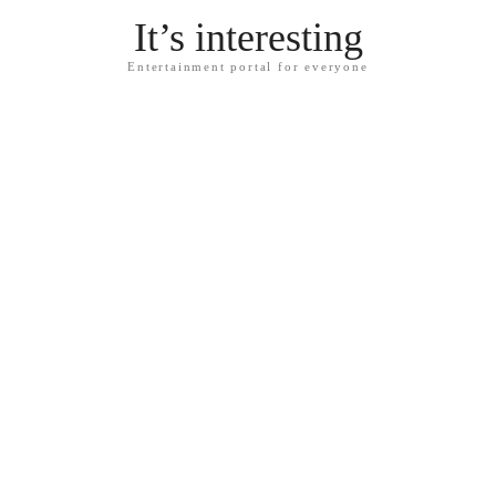
It’s interesting
Entertainment portal for everyone