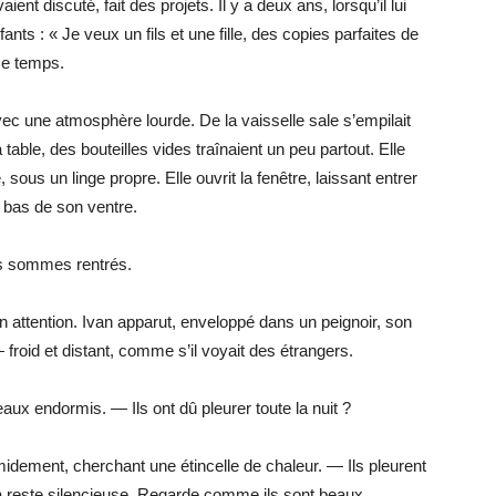
aient discuté, fait des projets. Il y a deux ans, lorsqu’il lui
fants : « Je veux un fils et une fille, des copies parfaites de
ême temps.
vec une atmosphère lourde. De la vaisselle sale s’empilait
 table, des bouteilles vides traînaient un peu partout. Elle
us un linge propre. Elle ouvrit la fenêtre, laissant entrer
e bas de son ventre.
s sommes rentrés.
n attention. Ivan apparut, enveloppé dans un peignoir, son
froid et distant, comme s’il voyait des étrangers.
meaux endormis. — Ils ont dû pleurer toute la nuit ?
midement, cherchant une étincelle de chaleur. — Ils pleurent
iza reste silencieuse. Regarde comme ils sont beaux…