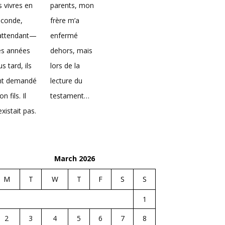
s vivres en
parents, mon
econde,
frère m’a
’attendant—
enfermé
es années
dehors, mais
us tard, ils
lors de la
nt demandé
lecture du
n fils. Il
testament…
existait pas.
March 2026
M
T
W
T
F
S
S
1
2
3
4
5
6
7
8