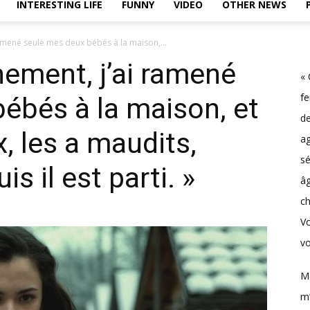
INTERESTING LIFE
FUNNY
VIDEO
OTHER NEWS
ramené seule mes deux bébés à la maison,...
hement, j’ai ramené
« 
f
ébés à la maison, et
d
, les a maudits,
a
sé
s il est parti. »
âg
ch
V
vo
M
m