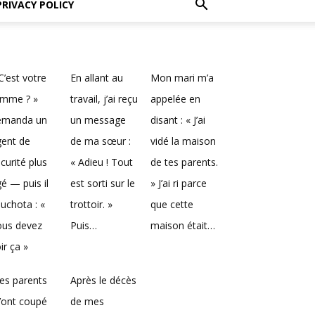
PRIVACY POLICY
C’est votre
En allant au
Mon mari m’a
emme ? »
travail, j’ai reçu
appelée en
emanda un
un message
disant : « J’ai
gent de
de ma sœur :
vidé la maison
curité plus
« Adieu ! Tout
de tes parents.
é — puis il
est sorti sur le
» J’ai ri parce
uchota : «
trottoir. »
que cette
ous devez
Puis…
maison était…
ir ça »
es parents
Après le décès
’ont coupé
de mes