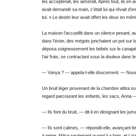
les accepterait, les aimerait. Après tout, ils en av
avait demandé sa main, c’était lui qui rêvait d’en
toi. » Le destin leur avait offert les deux en m
La maison l’accueillit dans un silence pesant, a
dans l’évier, des mégots jonchaient un pot sur la
déposa soigneusement les bébés sur le canapé, so
l’air frais, se contractant sous la douleur dans l
— Vanya ? — appela-t-elle doucement. — Nou
Un bruit léger provenant de la chambre attira so
regard parcourant les enfants, les sacs, Anna — 
— Ils font du bruit, — dit-il en désignant les ju
— Ils sont calmes, — répondit-elle, avançant ti
à peine. Mitya seulement quand il a faim, et L