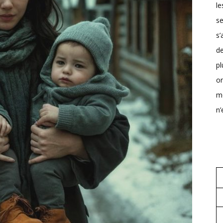
le
s
s
d
pl
o
mo
n’