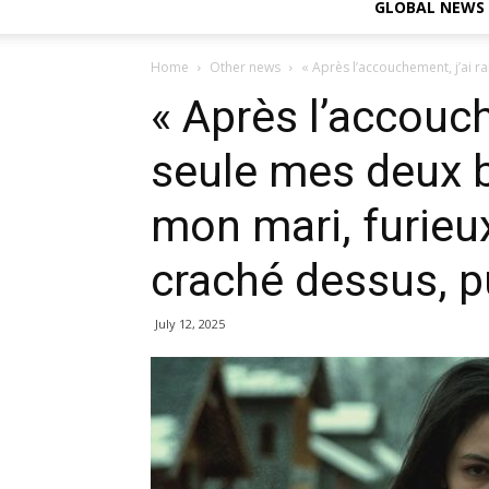
GLOBAL NEWS
Home
Other news
« Après l’accouchement, j’ai 
« Après l’accouc
seule mes deux b
mon mari, furieux
craché dessus, pui
July 12, 2025