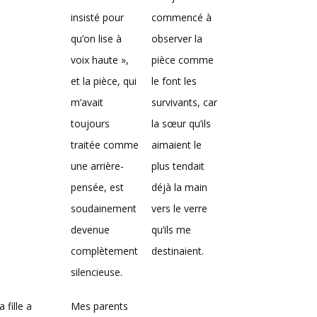
insisté pour
commencé à
qu’on lise à
observer la
voix haute »,
pièce comme
et la pièce, qui
le font les
m’avait
survivants, car
toujours
la sœur qu’ils
traitée comme
aimaient le
une arrière-
plus tendait
pensée, est
déjà la main
soudainement
vers le verre
devenue
qu’ils me
complètement
destinaient.
silencieuse.
 fille a
Mes parents