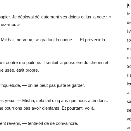
ju
le
papier. Je déployai délicatement ses doigts et lus la note : «
d
nnez-moi. »
li
t
s Mikhail, nerveux, se grattant la nuque. — Et prévenir la
m
m
ant contre ma poitrine. Il sentait la poussière du chemin et
Sc
e usée, était propre.
il
le
nquiétude, — on ne peut pas juste le garder.
a 
les yeux. — Misha, cela fait cinq ans que nous attendons.
s
 pourrions pas avoir d’enfants. Et pourtant, voilà.
se
v
nt revenir, — tenta-t-il de se convaincre.
a