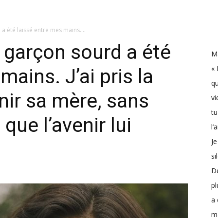
a été laissé entre mes mains....
t garçon sourd a été
Ma
« 
mains. J’ai pris la
qu
nir sa mère, sans
vi
tu
que l’avenir lui
l’
Je
si
D
pl
a 
m