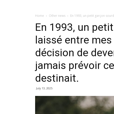
Home
Other news
En 1993, un petit garçon sourd 
En 1993, un peti
laissé entre mes 
décision de deve
jamais prévoir ce 
destinait.
July 13, 2025