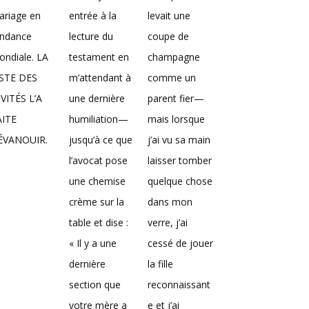
ariage en
entrée à la
levait une
endance
lecture du
coupe de
ndiale. LA
testament en
champagne
ISTE DES
m’attendant à
comme un
VITÉS L’A
une dernière
parent fier—
AITE
humiliation—
mais lorsque
’ÉVANOUIR.
jusqu’à ce que
j’ai vu sa main
l’avocat pose
laisser tomber
une chemise
quelque chose
crème sur la
dans mon
table et dise :
verre, j’ai
« Il y a une
cessé de jouer
dernière
la fille
section que
reconnaissant
votre mère a
e et j’ai