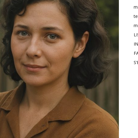
m
t
mo
L
IN
F
S