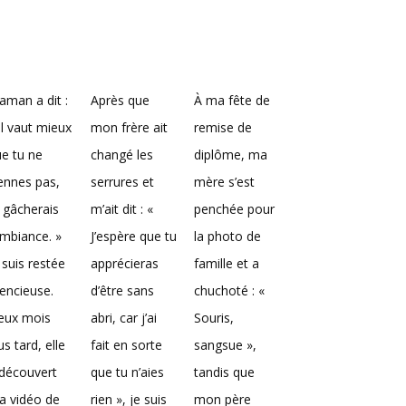
man a dit :
Après que
À ma fête de
Il vaut mieux
mon frère ait
remise de
e tu ne
changé les
diplôme, ma
ennes pas,
serrures et
mère s’est
 gâcherais
m’ait dit : «
penchée pour
ambiance. »
J’espère que tu
la photo de
 suis restée
apprécieras
famille et a
lencieuse.
d’être sans
chuchoté : «
eux mois
abri, car j’ai
Souris,
us tard, elle
fait en sorte
sangsue »,
découvert
que tu n’aies
tandis que
a vidéo de
rien », je suis
mon père