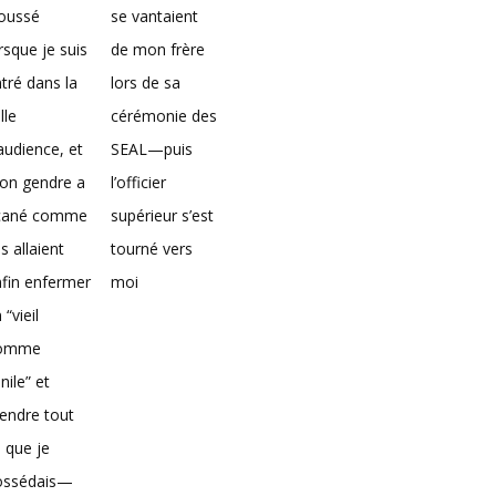
loussé
se vantaient
rsque je suis
de mon frère
tré dans la
lors de sa
lle
cérémonie des
audience, et
SEAL—puis
on gendre a
l’officier
icané comme
supérieur s’est
ils allaient
tourné vers
fin enfermer
moi
 “vieil
omme
nile” et
endre tout
 que je
ossédais—