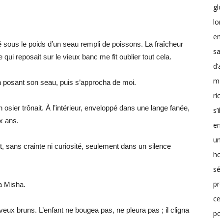
g
lo
en
é sous le poids d’un seau rempli de poissons. La fraîcheur
sa
 qui reposait sur le vieux banc me fit oublier tout cela.
d’
m
 posant son seau, puis s’approcha de moi.
r
 osier trônait. À l’intérieur, enveloppé dans une lange fanée,
s’
x ans.
en
un
sans crainte ni curiosité, seulement dans un silence
h
sé
pr
a Misha.
ce
x bruns. L’enfant ne bougea pas, ne pleura pas ; il cligna
p