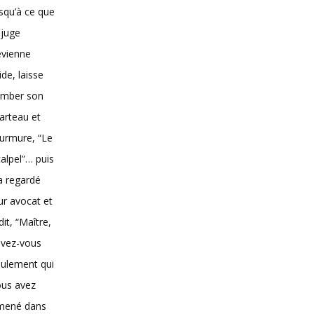
squ’à ce que
 juge
evienne
vide, laisse
omber son
arteau et
urmure, “Le
alpel”… puis
 a regardé
ur avocat et
dit, “Maître,
avez-vous
ulement qui
ous avez
mené dans