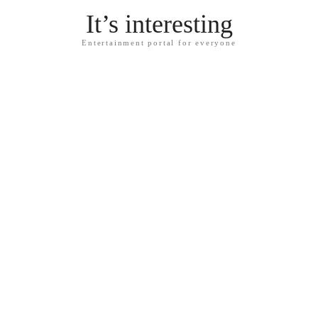
It’s interesting
Entertainment portal for everyone