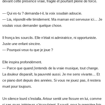
devant cette présence vraie, fragile et pourtant pleine de force.
— Qui es-tu ? demanda-t-il, la voix soudain adoucie.
— Lia, répondit-elle timidement. Ma maman est serveuse ici… Je
voulais vous demander quelque chose.
Il fronça les sourcils. Elle n’était ni admiratrice, ni opportuniste.
Juste une enfant sincère.
— Pourquoi veux-tu que je joue ?
Elle inspira profondément.
— Parce que quand j’entends de la vraie musique, tout change.
La douleur disparaît, la pauvreté aussi. Je me sens vivante… Et
ce piano dort depuis des années. Si vous ne jouez pas, il restera
muet pour toujours.
Un silence lourd s’installa. Artour sentit une fissure en lui, comme
si ses murs intérieurs s’écroulaient. Il sourit, pour la première fois