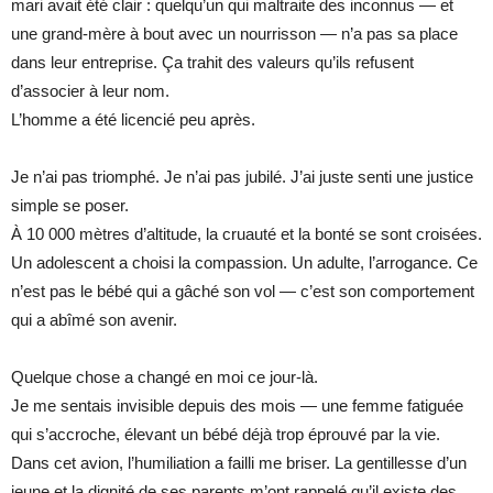
mari avait été clair : quelqu’un qui maltraite des inconnus — et
une grand-mère à bout avec un nourrisson — n’a pas sa place
dans leur entreprise. Ça trahit des valeurs qu’ils refusent
d’associer à leur nom.
L’homme a été licencié peu après.
Je n’ai pas triomphé. Je n’ai pas jubilé. J’ai juste senti une justice
simple se poser.
À 10 000 mètres d’altitude, la cruauté et la bonté se sont croisées.
Un adolescent a choisi la compassion. Un adulte, l’arrogance. Ce
n’est pas le bébé qui a gâché son vol — c’est son comportement
qui a abîmé son avenir.
Quelque chose a changé en moi ce jour-là.
Je me sentais invisible depuis des mois — une femme fatiguée
qui s’accroche, élevant un bébé déjà trop éprouvé par la vie.
Dans cet avion, l’humiliation a failli me briser. La gentillesse d’un
jeune et la dignité de ses parents m’ont rappelé qu’il existe des