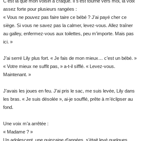
C’est là que mon voisin a craqué. Il s’est tourné vers moi, la voix
assez forte pour plusieurs rangées :
« Vous ne pouvez pas faire taire ce bébé ? J’ai payé cher ce
siège. Si vous ne savez pas la calmer, levez-vous. Allez traîner
au galley, enfermez-vous aux toilettes, peu m’importe. Mais pas
ici. »
J’ai serré Lily plus fort. « Je fais de mon mieux… c’est un bébé. »
« Votre mieux ne suffit pas, » a-t-il sifflé. « Levez-vous.
Maintenant. »
J’avais les joues en feu. J’ai pris le sac, me suis levée, Lily dans
les bras. « Je suis désolée », ai-je soufflé, prête à m’éclipser au
fond.
Une voix m’a arrêtée :
« Madame ? »
Un adolescent, une quinzaine d’années, s’était levé quelques