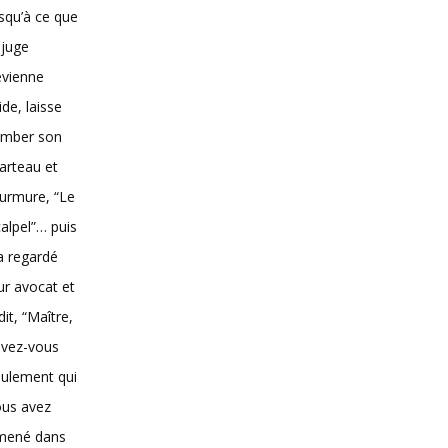
squ’à ce que
 juge
evienne
vide, laisse
omber son
arteau et
urmure, “Le
alpel”… puis
 a regardé
ur avocat et
dit, “Maître,
avez-vous
ulement qui
ous avez
mené dans