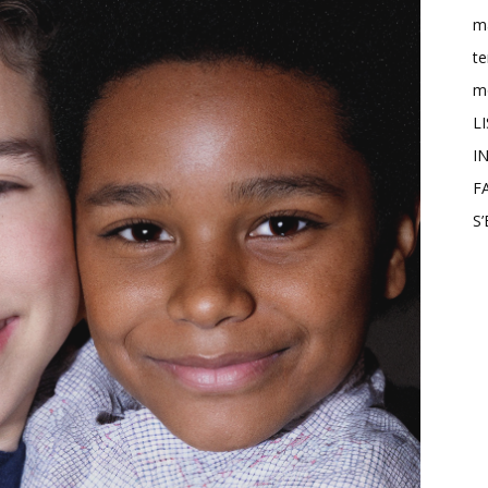
m
t
mo
L
IN
F
S