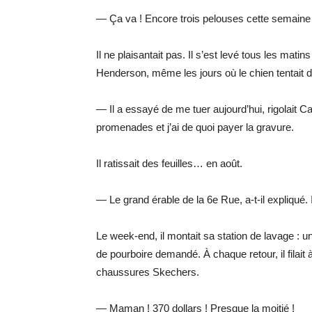
— Ça va ! Encore trois pelouses cette semaine et
Il ne plaisantait pas. Il s’est levé tous les mati
Henderson, même les jours où le chien tentait d
— Il a essayé de me tuer aujourd’hui, rigolait C
promenades et j’ai de quoi payer la gravure.
Il ratissait des feuilles… en août.
— Le grand érable de la 6e Rue, a-t-il expliqué. 
Le week-end, il montait sa station de lavage : u
de pourboire demandé. À chaque retour, il filait à
chaussures Skechers.
— Maman ! 370 dollars ! Presque la moitié !