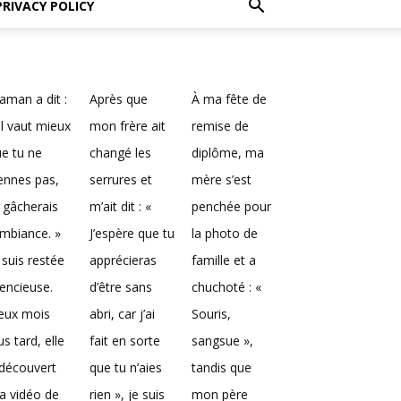
PRIVACY POLICY
man a dit :
Après que
À ma fête de
Il vaut mieux
mon frère ait
remise de
e tu ne
changé les
diplôme, ma
ennes pas,
serrures et
mère s’est
 gâcherais
m’ait dit : «
penchée pour
ambiance. »
J’espère que tu
la photo de
 suis restée
apprécieras
famille et a
lencieuse.
d’être sans
chuchoté : «
eux mois
abri, car j’ai
Souris,
us tard, elle
fait en sorte
sangsue »,
découvert
que tu n’aies
tandis que
a vidéo de
rien », je suis
mon père