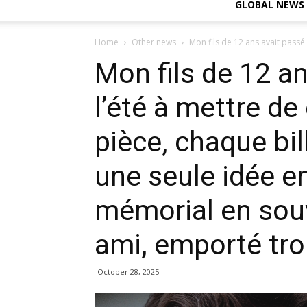
GLOBAL NEWS
Home
Other news
Mon fils de 12 ans avait passé t
Mon fils de 12 an
l’été à mettre de
pièce, chaque bill
une seule idée en
mémorial en souv
ami, emporté trop
October 28, 2025