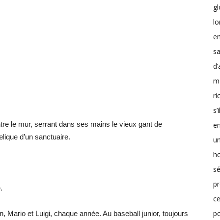
g
lo
en
sa
d’
m
r
s’
contre le mur, serrant dans ses mains le vieux gant de
en
elique d’un sanctuaire.
un
h
sé
pr
.
ce
p
, Mario et Luigi, chaque année. Au baseball junior, toujours