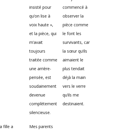
insisté pour
commencé à
qu’on lise à
observer la
voix haute »,
pièce comme
et la pièce, qui
le font les
m’avait
survivants, car
toujours
la sœur qu’ils
traitée comme
aimaient le
une arrière-
plus tendait
pensée, est
déjà la main
soudainement
vers le verre
devenue
qu’ils me
complètement
destinaient.
silencieuse.
 fille a
Mes parents