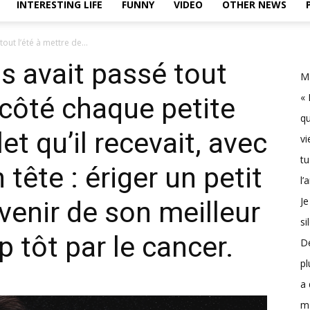
INTERESTING LIFE
FUNNY
VIDEO
OTHER NEWS
out l’été à mettre de...
s avait passé tout
Ma
« 
 côté chaque petite
qu
et qu’il recevait, avec
vi
tu
 tête : ériger un petit
l’
Je
enir de son meilleur
si
 tôt par le cancer.
D
pl
a 
m