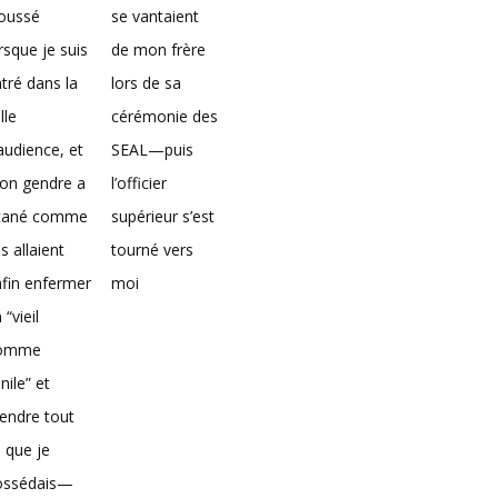
loussé
se vantaient
rsque je suis
de mon frère
tré dans la
lors de sa
lle
cérémonie des
audience, et
SEAL—puis
on gendre a
l’officier
icané comme
supérieur s’est
ils allaient
tourné vers
fin enfermer
moi
 “vieil
omme
nile” et
endre tout
 que je
ossédais—