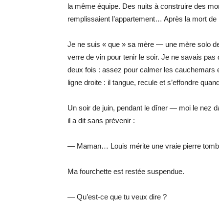
la même équipe. Des nuits à construire des mon
remplissaient l’appartement… Après la mort de L
Je ne suis « que » sa mère — une mère solo de 
verre de vin pour tenir le soir. Je ne savais pas 
deux fois : assez pour calmer les cauchemars et 
ligne droite : il tangue, recule et s’effondre qua
Un soir de juin, pendant le dîner — moi le nez d
il a dit sans prévenir :
— Maman… Louis mérite une vraie pierre tomb
Ma fourchette est restée suspendue.
— Qu’est-ce que tu veux dire ?