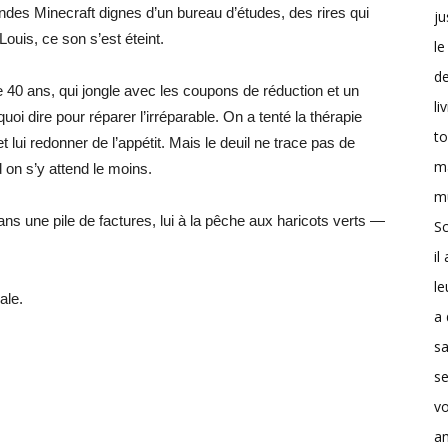
des Minecraft dignes d’un bureau d’études, des rires qui
ju
ouis, ce son s’est éteint.
le
d
40 ans, qui jongle avec les coupons de réduction et un
li
quoi dire pour réparer l’irréparable. On a tenté la thérapie
t
lui redonner de l’appétit. Mais le deuil ne trace pas de
m
nd on s’y attend le moins.
m
ans une pile de factures, lui à la pêche aux haricots verts —
Sc
il
le
ale.
a 
s
se
v
a