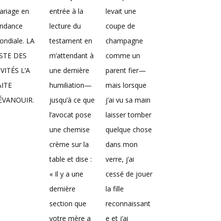
ariage en
entrée à la
levait une
endance
lecture du
coupe de
ndiale. LA
testament en
champagne
ISTE DES
m’attendant à
comme un
VITÉS L’A
une dernière
parent fier—
AITE
humiliation—
mais lorsque
’ÉVANOUIR.
jusqu’à ce que
j’ai vu sa main
l’avocat pose
laisser tomber
une chemise
quelque chose
crème sur la
dans mon
table et dise :
verre, j’ai
« Il y a une
cessé de jouer
dernière
la fille
section que
reconnaissant
votre mère a
e et j’ai