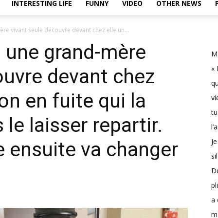
INTERESTING LIFE
FUNNY
VIDEO
OTHER NEWS
ère vivant seule découvre devant chez elle un...
e, une grand-mère
Ma
« 
ouvre devant chez
qu
on en fuite qui la
vi
tu
le laisser repartir.
l’
Je
re ensuite va changer
si
D
pl
a 
m