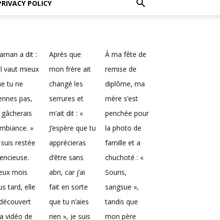
PRIVACY POLICY
man a dit :
Après que
À ma fête de
Il vaut mieux
mon frère ait
remise de
e tu ne
changé les
diplôme, ma
ennes pas,
serrures et
mère s’est
 gâcherais
m’ait dit : «
penchée pour
ambiance. »
J’espère que tu
la photo de
 suis restée
apprécieras
famille et a
lencieuse.
d’être sans
chuchoté : «
eux mois
abri, car j’ai
Souris,
us tard, elle
fait en sorte
sangsue »,
découvert
que tu n’aies
tandis que
a vidéo de
rien », je suis
mon père