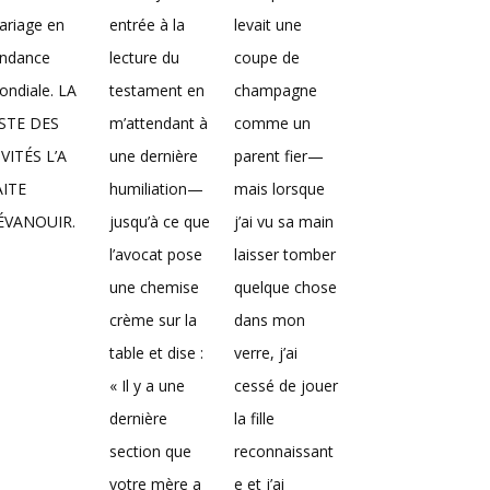
ariage en
entrée à la
levait une
endance
lecture du
coupe de
ndiale. LA
testament en
champagne
ISTE DES
m’attendant à
comme un
VITÉS L’A
une dernière
parent fier—
AITE
humiliation—
mais lorsque
’ÉVANOUIR.
jusqu’à ce que
j’ai vu sa main
l’avocat pose
laisser tomber
une chemise
quelque chose
crème sur la
dans mon
table et dise :
verre, j’ai
« Il y a une
cessé de jouer
dernière
la fille
section que
reconnaissant
votre mère a
e et j’ai