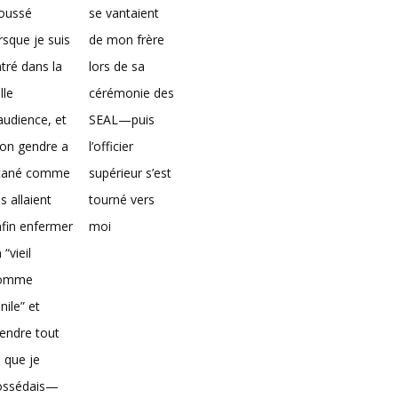
loussé
se vantaient
rsque je suis
de mon frère
tré dans la
lors de sa
lle
cérémonie des
audience, et
SEAL—puis
on gendre a
l’officier
icané comme
supérieur s’est
ils allaient
tourné vers
fin enfermer
moi
 “vieil
omme
nile” et
endre tout
 que je
ossédais—