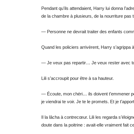
Pendant qu’ils attendaient, Harry lui donna l’adre
de la chambre à plusieurs, de la nourriture pas t
— Personne ne devrait traiter des enfants comme
Quand les policiers arrivèrent, Harry s’agrippa à 
— Je veux pas repartir… Je veux rester avec to
Lili s’accroupit pour être à sa hauteur.
— Écoute, mon chéri… ils doivent t’emmener pour
je viendrai te voir. Je te le promets. Et je t’appor
Il la lâcha à contrecœur. Lili les regarda s’éloig
doute dans la poitrine : avait-elle vraiment fait ce q