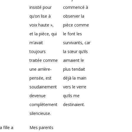
insisté pour
commencé à
qu’on lise à
observer la
voix haute »,
pièce comme
et la pièce, qui
le font les
m’avait
survivants, car
toujours
la sœur qu’ils
traitée comme
aimaient le
une arrière-
plus tendait
pensée, est
déjà la main
soudainement
vers le verre
devenue
qu’ils me
complètement
destinaient.
silencieuse.
 fille a
Mes parents