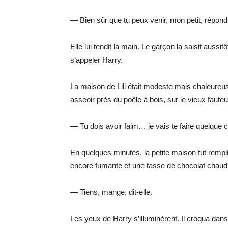
— Bien sûr que tu peux venir, mon petit, répondi
Elle lui tendit la main. Le garçon la saisit aussi
s’appeler Harry.
La maison de Lili était modeste mais chaleureuse.
asseoir près du poêle à bois, sur le vieux fauteuil
— Tu dois avoir faim… je vais te faire quelque
En quelques minutes, la petite maison fut rempli
encore fumante et une tasse de chocolat chaud
— Tiens, mange, dit-elle.
Les yeux de Harry s’illuminèrent. Il croqua dan