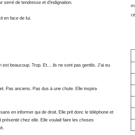
ur serré de tendresse et d’indignation.
mo
ce
t en face de lui.
 est beaucoup. Trop. Et… ils ne sont pas gentils. J’ai eu
gnet. Pas anciens. Pas dus à une chute. Elle inspira
 sans en informer qui de droit. Elle prit donc le téléphone et
t présenté chez elle. Elle voulait faire les choses
té.