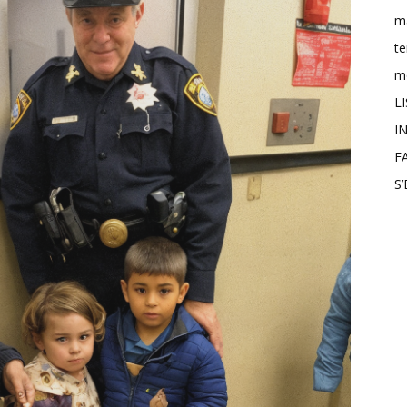
m
t
mo
L
IN
F
S