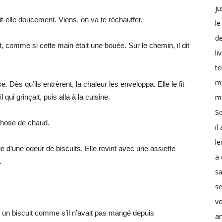
ju
t-elle doucement. Viens, on va te réchauffer.
le
d
tôt, comme si cette main était une bouée. Sur le chemin, il dit
li
t
m
 Dès qu’ils entrèrent, la chaleur les enveloppa. Elle le fit
m
 qui grinçait, puis alla à la cuisine.
Sc
 chose de chaud.
il
le
e d’une odeur de biscuits. Elle revint avec une assiette
a 
.
s
se
v
s un biscuit comme s’il n’avait pas mangé depuis
a