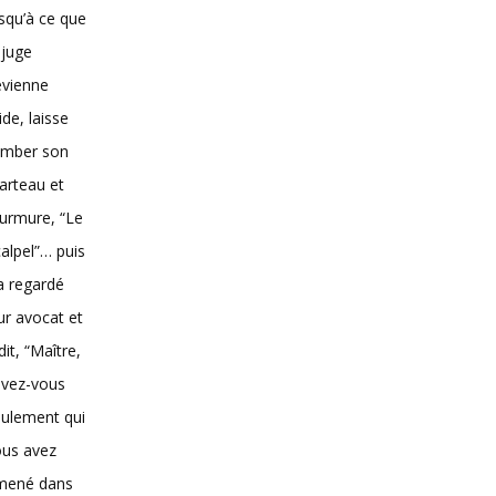
squ’à ce que
 juge
evienne
vide, laisse
omber son
arteau et
urmure, “Le
alpel”… puis
 a regardé
ur avocat et
dit, “Maître,
avez-vous
ulement qui
ous avez
mené dans