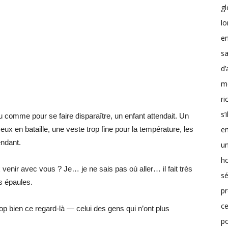
g
lo
en
sa
d’
m
r
s’
u comme pour se faire disparaître, un enfant attendait. Un
en
ux en bataille, une veste trop fine pour la température, les
endant.
un
h
ir avec vous ? Je… je ne sais pas où aller… il fait très
sé
es épaules.
pr
ce
trop bien ce regard-là — celui des gens qui n’ont plus
p