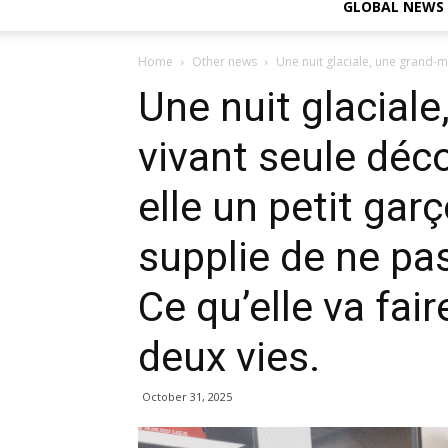
GLOBAL NEWS
Home
Other news
Une nuit glaciale, une grand-m
Une nuit glacial
vivant seule déc
elle un petit garç
supplie de ne pas 
Ce qu’elle va fai
deux vies.
October 31, 2025