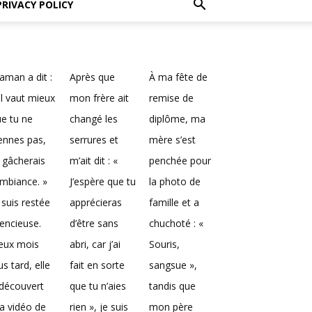
PRIVACY POLICY
man a dit :
Après que
À ma fête de
Il vaut mieux
mon frère ait
remise de
e tu ne
changé les
diplôme, ma
ennes pas,
serrures et
mère s’est
 gâcherais
m’ait dit : «
penchée pour
ambiance. »
J’espère que tu
la photo de
 suis restée
apprécieras
famille et a
lencieuse.
d’être sans
chuchoté : «
eux mois
abri, car j’ai
Souris,
us tard, elle
fait en sorte
sangsue »,
découvert
que tu n’aies
tandis que
a vidéo de
rien », je suis
mon père