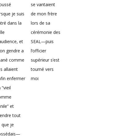
loussé
se vantaient
rsque je suis
de mon frère
tré dans la
lors de sa
lle
cérémonie des
audience, et
SEAL—puis
on gendre a
l’officier
icané comme
supérieur s’est
ils allaient
tourné vers
fin enfermer
moi
 “vieil
omme
nile” et
endre tout
 que je
ossédais—