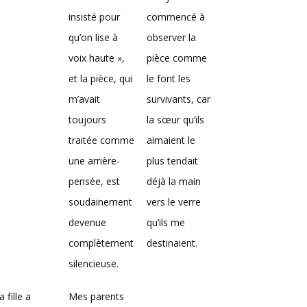
insisté pour
commencé à
qu’on lise à
observer la
voix haute »,
pièce comme
et la pièce, qui
le font les
m’avait
survivants, car
toujours
la sœur qu’ils
traitée comme
aimaient le
une arrière-
plus tendait
pensée, est
déjà la main
soudainement
vers le verre
devenue
qu’ils me
complètement
destinaient.
silencieuse.
 fille a
Mes parents