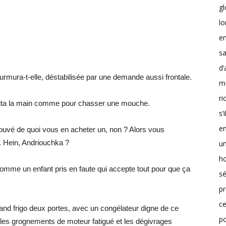
g
lo
en
sa
d’
mura-t-elle, déstabilisée par une demande aussi frontale.
m
r
t agita la main comme pour chasser une mouche.
s’
en
ouvé de quoi vous en acheter un, non ? Alors vous
i. Hein, Andriouchka ?
un
h
comme un enfant pris en faute qui accepte tout pour que ça
sé
pr
ce
and frigo deux portes, avec un congélateur digne de ce
p
re les grognements de moteur fatigué et les dégivrages