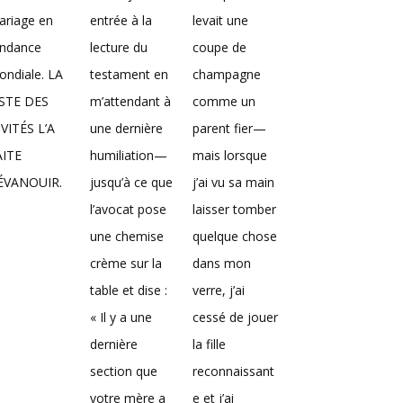
ariage en
entrée à la
levait une
endance
lecture du
coupe de
ndiale. LA
testament en
champagne
ISTE DES
m’attendant à
comme un
VITÉS L’A
une dernière
parent fier—
AITE
humiliation—
mais lorsque
’ÉVANOUIR.
jusqu’à ce que
j’ai vu sa main
l’avocat pose
laisser tomber
une chemise
quelque chose
crème sur la
dans mon
table et dise :
verre, j’ai
« Il y a une
cessé de jouer
dernière
la fille
section que
reconnaissant
votre mère a
e et j’ai