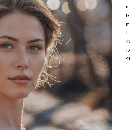
m
t
mo
L
IN
F
S