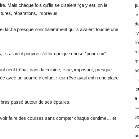
ju
re. Mais chaque fois qu’ils se disaient “ça y est, on le
ctures, réparations, imprévus.
le
d
dreï lâcha presque nonchalamment qu’ils avaient touché une
li
t
m
, ils allaient pouvoir s’offrir quelque chose *pour eux*.
m
nt neuf trônait dans la cuisine, lisse, imposant, presque
Sc
e avec un sourire d’enfant : leur rêve avait enfin une place
il
le
a 
n bras passé autour de ses épaules.
s
se
ouvoir faire des courses sans compter chaque centime… et
v
a