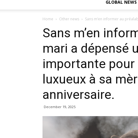
GLOBAL NEWS
Home
Other news
Sans m’en informer au préala
Sans m’en inform
mari a dépensé
importante pour 
luxueux à sa mèr
anniversaire.
December 19, 2025