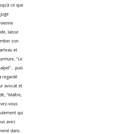
squ’à ce que
 juge
evienne
vide, laisse
omber son
arteau et
urmure, “Le
alpel”… puis
 a regardé
ur avocat et
dit, “Maître,
avez-vous
ulement qui
ous avez
mené dans