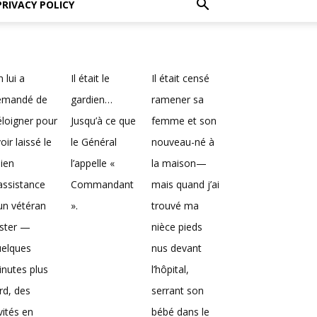
PRIVACY POLICY
 lui a
Il était le
Il était censé
emandé de
gardien…
ramener sa
éloigner pour
Jusqu’à ce que
femme et son
oir laissé le
le Général
nouveau-né à
ien
l’appelle «
la maison—
assistance
Commandant
mais quand j’ai
un vétéran
».
trouvé ma
ester —
nièce pieds
uelques
nus devant
nutes plus
l’hôpital,
rd, des
serrant son
vités en
bébé dans le