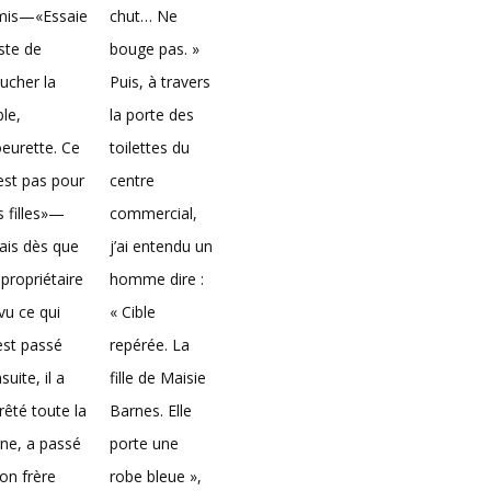
mis—«Essaie
chut… Ne
ste de
bouge pas. »
ucher la
Puis, à travers
ble,
la porte des
eurette. Ce
toilettes du
est pas pour
centre
s filles»—
commercial,
ais dès que
j’ai entendu un
 propriétaire
homme dire :
vu ce qui
« Cible
est passé
repérée. La
suite, il a
fille de Maisie
rêté toute la
Barnes. Elle
gne, a passé
porte une
on frère
robe bleue »,