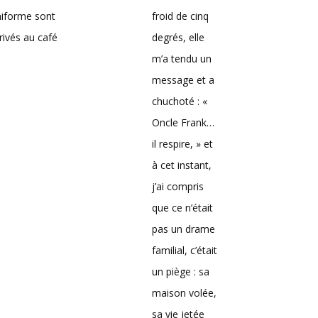
niforme sont
froid de cinq
rivés au café
degrés, elle
m’a tendu un
message et a
chuchoté : «
Oncle Frank…
il respire, » et
à cet instant,
j’ai compris
que ce n’était
pas un drame
familial, c’était
un piège : sa
maison volée,
sa vie jetée