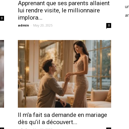
Apprenant que ses parents allaient
u
lui rendre visite, le millionnaire
ar
implora...
0
admin
-
May 20, 2025
0
Il m’a fait sa demande en mariage
dès qu’il a découvert...