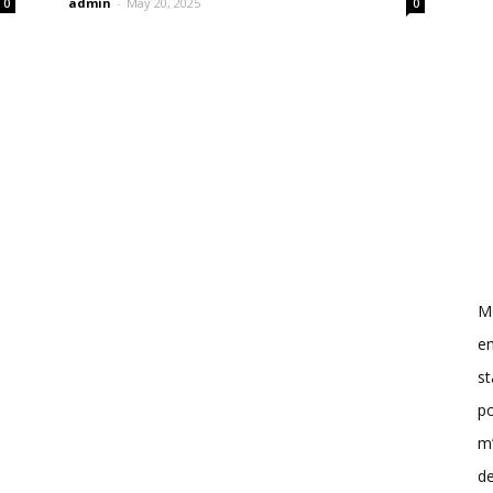
admin
-
May 20, 2025
0
0
M
e
st
p
m’
de