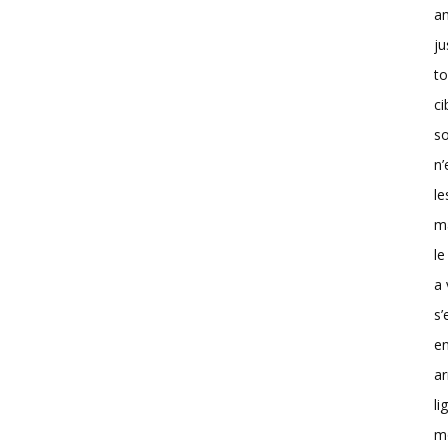
a
ju
to
ci
so
n’
le
m
le
a 
s’
en
ar
li
m