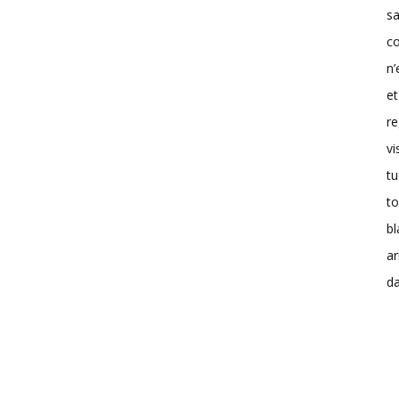
sa
co
n’
et
re
vi
tu
to
b
a
da