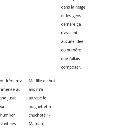
dans la neige,
et les gens
derrière ça
n’avaient
aucune idée
du numéro
que j’allais
composer.
on frère m’a
Ma fille de huit
mmenée au
ans m’a
and juste
attrapé le
our
poignet et a
humilier
chuchoté : «
vant ses
Maman,