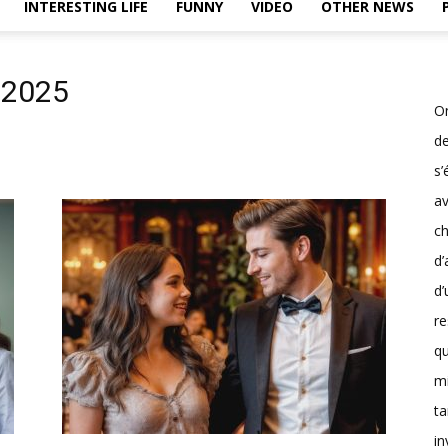
INTERESTING LIFE
FUNNY
VIDEO
OTHER NEWS
, 2025
On
d
s’
av
ch
d’
d’
r
q
mi
ta
in