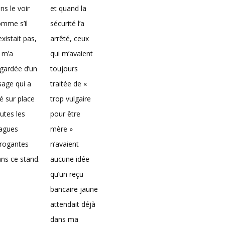
ns le voir
et quand la
mme s’il
sécurité l’a
existait pas,
arrêté, ceux
 m’a
qui m’avaient
gardée d’un
toujours
sage qui a
traitée de «
é sur place
trop vulgaire
utes les
pour être
lagues
mère »
rrogantes
n’avaient
ns ce stand.
aucune idée
qu’un reçu
bancaire jaune
attendait déjà
dans ma