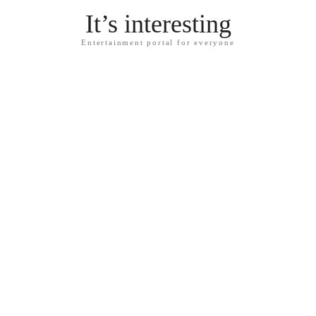
It’s interesting
Entertainment portal for everyone