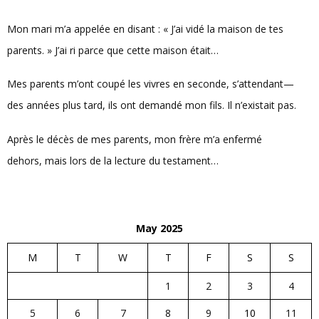
Mon mari m’a appelée en disant : « J’ai vidé la maison de tes
parents. » J’ai ri parce que cette maison était…
Mes parents m’ont coupé les vivres en seconde, s’attendant—
des années plus tard, ils ont demandé mon fils. Il n’existait pas.
Après le décès de mes parents, mon frère m’a enfermé
dehors, mais lors de la lecture du testament…
May 2025
M
T
W
T
F
S
S
1
2
3
4
5
6
7
8
9
10
11