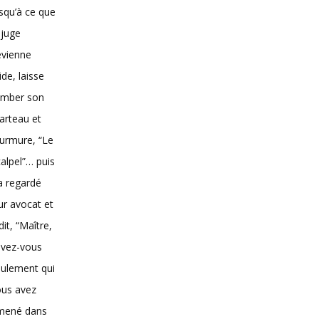
squ’à ce que
 juge
evienne
vide, laisse
omber son
arteau et
urmure, “Le
alpel”… puis
 a regardé
ur avocat et
dit, “Maître,
avez-vous
ulement qui
ous avez
mené dans