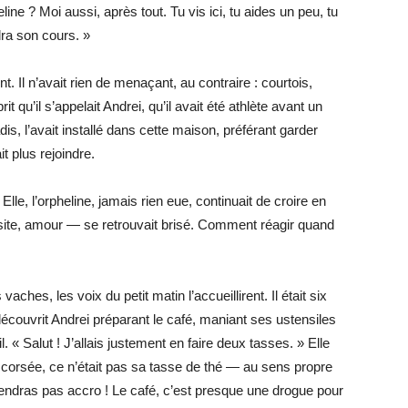
eline ? Moi aussi, après tout. Tu vis ici, tu aides un peu, tu
dra son cours. »
. Il n’avait rien de menaçant, au contraire : courtois,
 qu’il s’appelait Andrei, qu’il avait été athlète avant un
dis, l’avait installé dans cette maison, préférant garder
t plus rejoindre.
 Elle, l’orpheline, jamais rien eue, continuait de croire en
éussite, amour — se retrouvait brisé. Comment réagir quand
ches, les voix du petit matin l’accueillirent. Il était six
 découvrit Andrei préparant le café, maniant ses ustensiles
 « Salut ! J’allais justement en faire deux tasses. » Elle
et corsée, ce n’était pas sa tasse de thé — au sens propre
viendras pas accro ! Le café, c’est presque une drogue pour