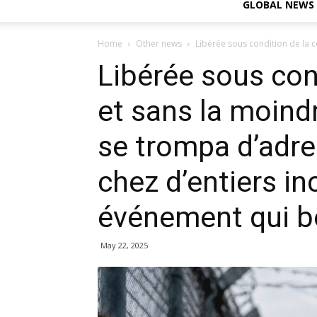
GLOBAL NEWS
Home
Other news
Libérée sous condition de la c
Libérée sous con
et sans la moindre
se trompa d’adre
chez d’entiers i
événement qui bo
May 22, 2025