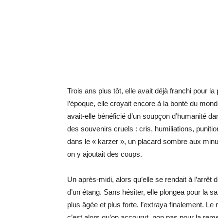
Trois ans plus tôt, elle avait déjà franchi pour la
l’époque, elle croyait encore à la bonté du mond
avait-elle bénéficié d’un soupçon d’humanité dans
des souvenirs cruels : cris, humiliations, puniti
dans le « karzer », un placard sombre aux minusc
on y ajoutait des coups.
Un après-midi, alors qu’elle se rendait à l’arrêt d
d’un étang. Sans hésiter, elle plongea pour la sa
plus âgée et plus forte, l’extraya finalement. L
c’est alors qu’on accourut, non pas pour la rem