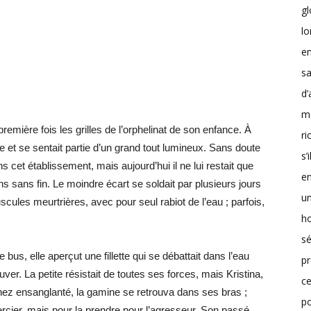
g
lo
en
sa
d’
m
 première fois les grilles de l’orphelinat de son enfance. À
r
e et se sentait partie d’un grand tout lumineux. Sans doute
s’
 cet établissement, mais aujourd’hui il ne lui restait que
en
ons sans fin. Le moindre écart se soldait par plusieurs jours
un
ules meurtrières, avec pour seul rabiot de l’eau ; parfois,
h
sé
e bus, elle aperçut une fillette qui se débattait dans l’eau
pr
uver. La petite résistait de toutes ses forces, mais Kristina,
ce
e nez ensanglanté, la gamine se retrouva dans ses bras ;
p
ercier, mais pour la prendre pour l’agresseur. Son passé