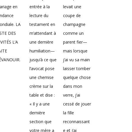
ariage en
entrée à la
levait une
endance
lecture du
coupe de
ndiale. LA
testament en
champagne
ISTE DES
m’attendant à
comme un
VITÉS L’A
une dernière
parent fier—
AITE
humiliation—
mais lorsque
’ÉVANOUIR.
jusqu’à ce que
j’ai vu sa main
l’avocat pose
laisser tomber
une chemise
quelque chose
crème sur la
dans mon
table et dise :
verre, j’ai
« Il y a une
cessé de jouer
dernière
la fille
section que
reconnaissant
votre mère a
e et j’ai