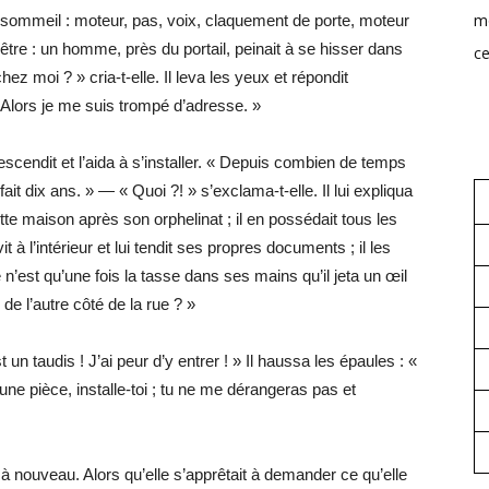
mo
du sommeil : moteur, pas, voix, claquement de porte, moteur
nêtre : un homme, près du portail, peinait à se hisser dans
ce
hez moi ? » cria-t-elle. Il leva les yeux et répondit
« Alors je me suis trompé d’adresse. »
escendit et l’aida à s’installer. « Depuis combien de temps
ait dix ans. » — « Quoi ?! » s’exclama-t-elle. Il lui expliqua
cette maison après son orphelinat ; il en possédait tous les
t à l’intérieur et lui tendit ses propres documents ; il les
Ce n’est qu’une fois la tasse dans ses mains qu’il jeta un œil
, de l’autre côté de la rue ? »
un taudis ! J’ai peur d’y entrer ! » Il haussa les épaules : «
une pièce, installe-toi ; tu ne me dérangeras pas et
it à nouveau. Alors qu’elle s’apprêtait à demander ce qu’elle