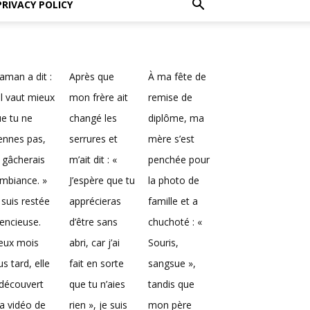
PRIVACY POLICY
man a dit :
Après que
À ma fête de
Il vaut mieux
mon frère ait
remise de
e tu ne
changé les
diplôme, ma
ennes pas,
serrures et
mère s’est
 gâcherais
m’ait dit : «
penchée pour
ambiance. »
J’espère que tu
la photo de
 suis restée
apprécieras
famille et a
lencieuse.
d’être sans
chuchoté : «
eux mois
abri, car j’ai
Souris,
us tard, elle
fait en sorte
sangsue »,
découvert
que tu n’aies
tandis que
a vidéo de
rien », je suis
mon père