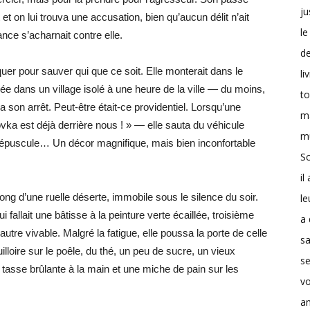
ju
t on lui trouva une accusation, bien qu’aucun délit n’ait
le
nce s’acharnait contre elle.
d
quer pour sauver qui que ce soit. Elle monterait dans le
li
ibuée dans un village isolé à une heure de la ville — du moins,
t
ua son arrêt. Peut-être était-ce providentiel. Lorsqu’une
m
vka est déjà derrière nous ! » — elle sauta du véhicule
m
répuscule… Un décor magnifique, mais bien inconfortable
Sc
il
ong d’une ruelle déserte, immobile sous le silence du soir.
le
 lui fallait une bâtisse à la peinture verte écaillée, troisième
a 
autre vivable. Malgré la fatigue, elle poussa la porte de celle
s
illoire sur le poêle, du thé, un peu de sucre, un vieux
se
tasse brûlante à la main et une miche de pain sur les
v
a