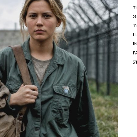
m
t
mo
L
IN
F
S