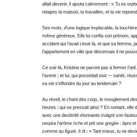
allait devenir, il ajouta calmement : « Tu es orph
retapes ta maison, tu travailles, et la vie repren
Ses mots, d’une logique implacable, la touchèrent
même généreux. Elle lui confia son prénom, apprit
accident qui l’avait cloué là, et que sa femme, ja
l’appartement en ville que désormais il ne pouvai
Ce soir-là, Kristina ne parvint pas à fermer l’œil.
l’avenir ; et lui, qui possédait tout — santé, r
sa vie s’effondre du jour au lendemain ?
Au réveil, le chant des coqs, le meuglement des va
heures : qui se pressait ainsi ? En sortant, elle
avec une dextérité étonnante malgré son fauteuil.
respira l’arôme riche et prit une gorgée : âpre 
comme au figuré. Il rit : « Tant mieux, tu ne de