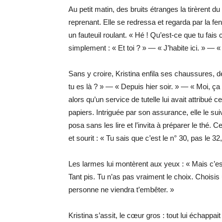
Au petit matin, des bruits étranges la tirèrent 
reprenant. Elle se redressa et regarda par la fe
un fauteuil roulant. « Hé ! Qu’est-ce que tu fais c
simplement : « Et toi ? » — « J’habite ici. » — 
Sans y croire, Kristina enfila ses chaussures, d
tu es là ? » — « Depuis hier soir. » — « Moi, ça f
alors qu’un service de tutelle lui avait attribué 
papiers. Intriguée par son assurance, elle le suivi
posa sans les lire et l’invita à préparer le thé. 
et sourit : « Tu sais que c’est le n° 30, pas le 32
Les larmes lui montèrent aux yeux : « Mais c’est 
Tant pis. Tu n’as pas vraiment le choix. Choisis 
personne ne viendra t’embêter. »
Kristina s’assit, le cœur gros : tout lui échappa