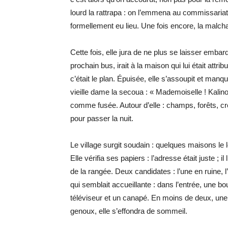
lourd la rattrapa : on l’emmena au commissariat e
formellement eu lieu. Une fois encore, la malcha
Cette fois, elle jura de ne plus se laisser embar
prochain bus, irait à la maison qui lui était attr
c’était le plan. Épuisée, elle s’assoupit et manq
vieille dame la secoua : « Mademoiselle ! Kalino
comme fusée. Autour d’elle : champs, forêts, c
pour passer la nuit.
Le village surgit soudain : quelques maisons le l
Elle vérifia ses papiers : l’adresse était juste ; il
de la rangée. Deux candidates : l’une en ruine, l’
qui semblait accueillante : dans l’entrée, une bou
téléviseur et un canapé. En moins de deux, une 
genoux, elle s’effondra de sommeil.