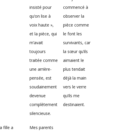
insisté pour
commencé à
qu’on lise à
observer la
voix haute »,
pièce comme
et la pièce, qui
le font les
m’avait
survivants, car
toujours
la sœur qu’ils
traitée comme
aimaient le
une arrière-
plus tendait
pensée, est
déjà la main
soudainement
vers le verre
devenue
qu’ils me
complètement
destinaient.
silencieuse.
 fille a
Mes parents