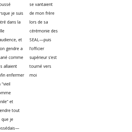
loussé
se vantaient
rsque je suis
de mon frère
tré dans la
lors de sa
lle
cérémonie des
audience, et
SEAL—puis
on gendre a
l’officier
icané comme
supérieur s’est
ils allaient
tourné vers
fin enfermer
moi
 “vieil
omme
nile” et
endre tout
 que je
ossédais—