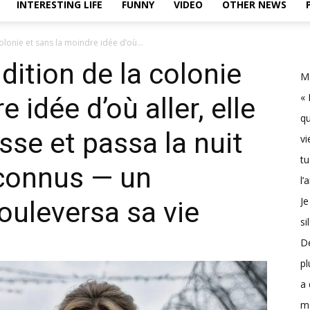
INTERESTING LIFE
FUNNY
VIDEO
OTHER NEWS
olonie et sans la moindre idée d’où...
dition de la colonie
Ma
« 
 idée d’où aller, elle
qu
sse et passa la nuit
vi
tu
nconnus — un
l’
Je
uleversa sa vie
si
D
pl
a 
m