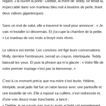
regard. J’ai ouvert la porte : Debbie, la mère de Teddy, se tenait là,
impeccable dans son manteau bleu nuit à boutons de perle, tirant
deux valises gigantesques.
Sans un mot de salut, elle a traversé le seuil pour annoncer : « Je
vais m’installer ici désormais. Et j’occupe la chambre de la petite.
» Le marteau de ses mots a broyé mes rêves.
Le silence est tombé. Les convives ont figé leurs conversations.
Molly, derrière l’embrasure, serrait un crayon, interloquée. Teddy
baissait les yeux. Et puis la phrase qui m’a glacée : « Votre fille de
votre premier mariage n’est pas la bienvenue. »
C’est à ce moment précis que ma mère s’est levée. Hélène,
intrépide, avait jadis fait fuir un raton laveur avec une pantoufle et
une bouteille de vin. Elle a reposé sa cuillère, s’est redressée et,
d’une voix douce mais tranchante, a lancé :
« Debbie, je ne savais pas que tu avais acheté cet appartement.